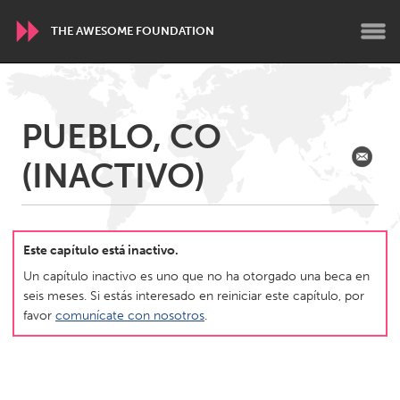
THE AWESOME FOUNDATION
WORLDWIDE
PUEBLO, CO
Conservation and Climate
Disability
Dragon Dreaming
(INACTIVO)
On the Water
ARMENIA
Javakhk
Yerevan
Este capítulo está inactivo.
Un capítulo inactivo es uno que no ha otorgado una beca en
seis meses. Si estás interesado en reiniciar este capítulo, por
AUSTRALIA
favor
comunícate con nosotros
.
Adelaide
Fleurieu
Lake Mac
Lower Hunter
Newcastle
Sydney