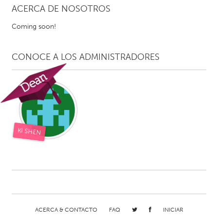
ACERCA DE NOSOTROS
CANADA
Coming soon!
Amherstburg
Kingston
Kitchener-Waterloo
New Glasgow
CONOCE A LOS ADMINISTRADORES
Newmarket
Ottawa
South Shore
Toronto
MALAYSIA
Kuala Lumpur
KI SHEN
NETHERLANDS
Leiden
Rotterdam
Utrecht
ACERCA & CONTACTO
FAQ
INICIAR