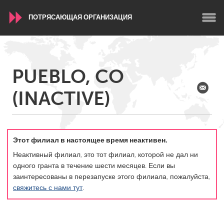
ПОТРЯСАЮЩАЯ ОРГАНИЗАЦИЯ
WORLDWIDE
PUEBLO, CO
Conservation and Climate
Disability
Dragon Dreaming
(INACTIVE)
On the Water
ARMENIA
Javakhk
Yerevan
Этот филиал в настоящее время неактивен.
Неактивный филиал, это тот филиал, которой не дал ни
одного гранта в течение шести месяцев. Если вы
AUSTRALIA
заинтересованы в перезапуске этого филиала, пожалуйста,
Adelaide
Fleurieu
свяжитесь с нами тут
.
Lake Mac
Lower Hunter
Newcastle
Sydney