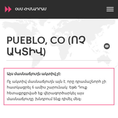
ՕՍՄ ՀԻՄՆԱԴՐԱՄ
WORLDWIDE
PUEBLO, CO (ՈՉ
Conservation and Climate
Disability
Dragon Dreaming
ԱԿՏԻՎ)
On the Water
ARMENIA
Javakhk
Yerevan
Այս մասնաճյուղն ակտիվ չէ:
Ոչ ակտիվ մասնաճյուղն այն է, որը դրամաշնորհ չի
հատկացրել 6 ամիս շարունակ: Եթե Դուք
AUSTRALIA
հետաքրքրված եք վերագործարկել այս
Adelaide
Fleurieu
մասնաճյուղը, խնդրում ենք դիմել մեզ։
Lake Mac
Lower Hunter
Newcastle
Sydney