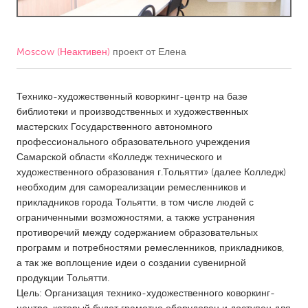
CANADA
Amherstburg
Kingston
Moscow (Неактивен)
проект от
Елена
Kitchener-Waterloo
New Glasgow
Newmarket
Технико-художественный коворкинг-центр на базе
Ottawa
библиотеки и производственных и художественных
South Shore
Toronto
мастерских Государственного автономного
профессионального образовательного учреждения
Самарской области «Колледж технического и
MALAYSIA
художественного образования г.Тольятти» (далее Колледж)
Kuala Lumpur
необходим для самореализации ремесленников и
прикладников города Тольятти, в том числе людей с
ограниченными возможностями, а также устранения
NETHERLANDS
противоречий между содержанием образовательных
Leiden
Rotterdam
программ и потребностями ремесленников, прикладников,
а так же воплощение идеи о создании сувенирной
Utrecht
продукции Тольятти.
Цель: Организация технико-художественного коворкинг-