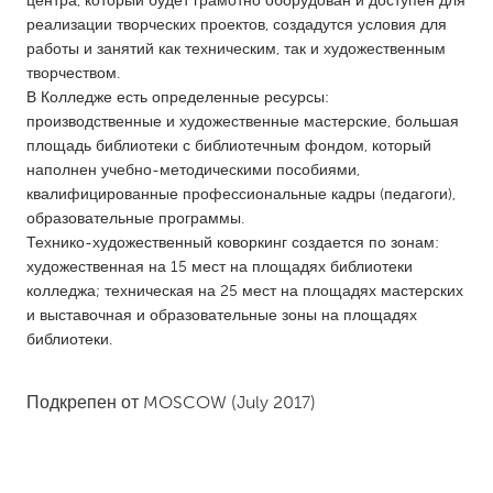
центра, который будет грамотно оборудован и доступен для
QATAR
реализации творческих проектов, создадутся условия для
Qatar
работы и занятий как техническим, так и художественным
творчеством.
В Колледже есть определенные ресурсы:
SINGAPORE
производственные и художественные мастерские, большая
Singapore
площадь библиотеки с библиотечным фондом, который
наполнен учебно-методическими пособиями,
квалифицированные профессиональные кадры (педагоги),
UNITED KINGDOM
образовательные программы.
Glasgow
Технико-художественный коворкинг создается по зонам:
художественная на 15 мест на площадях библиотеки
колледжа; техническая на 25 мест на площадях мастерских
UNITED STATES
и выставочная и образовательные зоны на площадях
Ann Arbor, MI
Austin, TX
библиотеки.
Baltimore, MD
Boston, MA
Подкрепен от
MOSCOW
(July 2017)
Burlingame-San Mateo, CA
Cass Clay
Chicago, IL
Cleveland, OH
Detroit, MI
Durham, NC