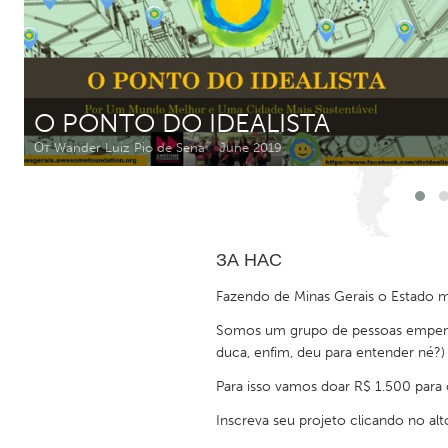
Amherstburg
Kingston
Ottawa
South S
MALAYSIA
O PONTO DO IDEALISTA
Kuala Lumpur
От Wander Luiz Pio de Sena
June 2019
NETHERLANDS
Leiden
Rotterd
ЗА НАС
QATAR
Fazendo de Minas Gerais o Estado m
Qatar
Somos um grupo de pessoas empenhada
duca, enfim, deu para entender né?)
SINGAPORE
Para isso vamos doar R$ 1.500 para
Singapore
Inscreva seu projeto clicando no alt