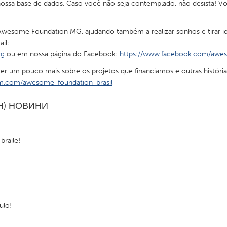
em nossa base de dados. Caso você não seja contemplado, não desista!
 Awesome Foundation MG, ajudando também a realizar sonhos e tirar ide
il:
rg
ou em nossa página do Facebook:
https://www.facebook.com/awe
X
Baltimore, MD
Boston, MA
cer um pouco mais sobre os projetos que financiamos e outras história
um.com/awesome-foundation-brasil
 IL
Cleveland, OH
Detroit, MI
own, MA
Gloucester, MA
Hamilton-Wenham,
ЕН) НОВИНИ
les, CA
Miami, FL
New York City, NY
nneapolis, MN
Oahu, HI
Orlando, FL
braile!
h, PA
Portland, OR
Poughkeepsie, NY
nio, TX
San Francisco, CA
San Jose, CA
nd, IN
St. Paul, MN
State College, PA
ulo!