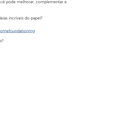
 Você pode melhorar, complementar e
ias incríveis do papel?
somefoundationmg
Burlingame-San Mateo, CA
s?
Durham, NC
 MA
Ipswich, MA
Newburgh, NY
Peekskill, NY
Rhode Island
Santa Cruz, CA
Washington, DC