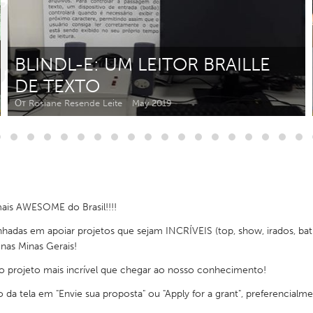
Kitchener-Waterloo
New Glasgow
hore
Toronto
BLINDL-E: UM LEITOR BRAILLE
DE TEXTO
От Rosiane Resende Leite
May 2019
am
Utrecht
ais AWESOME do Brasil!!!!
s em apoiar projetos que sejam INCRÍVEIS (top, show, irados, batutas,
 nas Minas Gerais!
 o projeto mais incrível que chegar ao nosso conhecimento!
o da tela em "Envie sua proposta" ou "Apply for a grant", preferencial