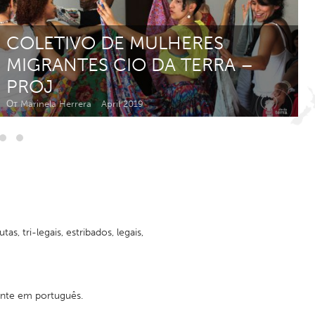
Newmarket
COLETIVO DE MULHERES
MIGRANTES CIO DA TERRA –
PROJ
От Marinela Herrera
April 2019
 tri-legais, estribados, legais,
mente em português.