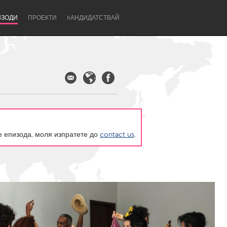
ИЗОДИ
ПРОЕКТИ
KАНДИДАТСТВАЙ
те епизода, моля изпратете до
contact us
.
Newcastle