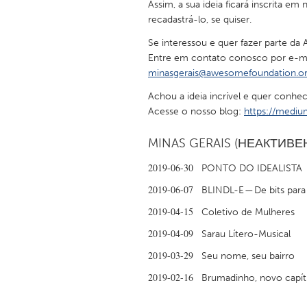
Assim, a sua ideia ficará inscrita 
UNITED KINGDOM
recadastrá-lo, se quiser.
Glasgow
Se interessou e quer fazer parte da
Entre em contato conosco por e-ma
UNITED STATES
minasgerais@awesomefoundation.o
Ann Arbor, MI
Austin, T
Achou a ideia incrível e quer conhe
Acesse o nosso blog:
https://medi
Cass Clay
Chicago,
Gainesville, FL
Georget
MINAS GERAIS (НЕАКТИВ
Key West, FL
Los Ange
2019-06-30
PONTO DO IDEALISTA
Newburyport, MA
North Mi
2019-06-07
BLINDL-E — De bits para 
Philadelphia, PA
Pittsburg
2019-04-15
Coletivo de Mulheres
Rockport, MA
San Anto
2019-04-09
Sarau Lítero-Musical
Seattle, WA
South Be
2019-03-29
Seu nome, seu bairro
Westminster, MD
2019-02-16
Brumadinho, novo capít