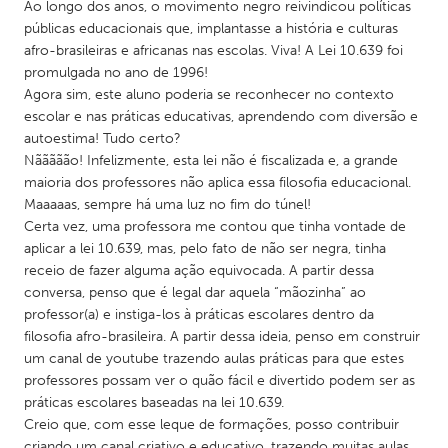
QATAR
Ao longo dos anos, o movimento negro reivindicou políticas
públicas educacionais que, implantasse a história e culturas
Qatar
afro-brasileiras e africanas nas escolas. Viva! A Lei 10.639 foi
promulgada no ano de 1996!
SINGAPORE
Agora sim, este aluno poderia se reconhecer no contexto
escolar e nas práticas educativas, aprendendo com diversão e
Singapore
autoestima! Tudo certo?
Nããããão! Infelizmente, esta lei não é fiscalizada e, a grande
UNITED KINGDOM
maioria dos professores não aplica essa filosofia educacional.
Maaaaas, sempre há uma luz no fim do túnel!
Glasgow
Certa vez, uma professora me contou que tinha vontade de
aplicar a lei 10.639, mas, pelo fato de não ser negra, tinha
receio de fazer alguma ação equivocada. A partir dessa
UNITED STATES
conversa, penso que é legal dar aquela “mãozinha” ao
Ann Arbor, MI
Austin, TX
professor(a) e instiga-los à práticas escolares dentro da
Baltimore, MD
Boston, MA
filosofia afro-brasileira. A partir dessa ideia, penso em construir
um canal de youtube trazendo aulas práticas para que estes
Burlingame-San Mateo, CA
Cass Clay
professores possam ver o quão fácil e divertido podem ser as
Chicago, IL
práticas escolares baseadas na lei 10.639.
Cleveland, OH
Creio que, com esse leque de formações, posso contribuir
Detroit, MI
Durham, NC
criando um canal criativo e educativo, trazendo muitas aulas