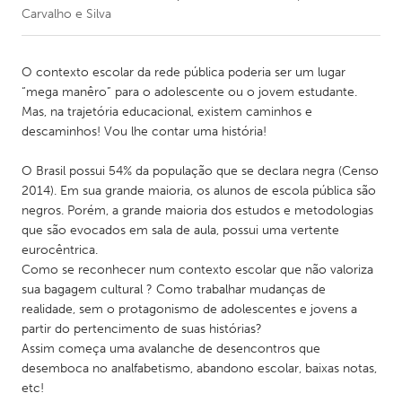
Carvalho e Silva
CANADA
Amherstburg
Kingston
O contexto escolar da rede pública poderia ser um lugar
“mega manêro” para o adolescente ou o jovem estudante.
Kitchener-Waterloo
New Glasgow
Mas, na trajetória educacional, existem caminhos e
Newmarket
Ottawa
descaminhos! Vou lhe contar uma história!
South Shore
Toronto
O Brasil possui 54% da população que se declara negra (Censo
2014). Em sua grande maioria, os alunos de escola pública são
negros. Porém, a grande maioria dos estudos e metodologias
MALAYSIA
que são evocados em sala de aula, possui uma vertente
Kuala Lumpur
eurocêntrica.
Como se reconhecer num contexto escolar que não valoriza
sua bagagem cultural ? Como trabalhar mudanças de
NETHERLANDS
realidade, sem o protagonismo de adolescentes e jovens a
Leiden
Rotterdam
partir do pertencimento de suas histórias?
Utrecht
Assim começa uma avalanche de desencontros que
desemboca no analfabetismo, abandono escolar, baixas notas,
etc!