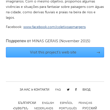
imaginários. Com o mesmo objetivo, propomos algumas
Gainesville, FL
Georgetown, MA
vivências e situações para fantasiar sobre paisagens com águas
na cidade, como derivas fluviais e praias na beira de rios e
Gloucester, MA
Hamilton-Wenham, MA
lagos.
Ipswich, MA
Key West, FL
Facebook:
www.facebook.com/coletivoasmargens
Los Angeles, CA
Miami, FL
New York City, NY
Newburgh, NY
Подкрепен от
MINAS GERAIS
(November 2015)
Newburyport, MA
North Minneapolis, MN
Visit this project's web site
→
Oahu, HI
Orlando, FL
Peekskill, NY
Philadelphia, PA
Pittsburgh, PA
Portland, OR
Poughkeepsie, NY
Rhode Island
Rockport, MA
San Antonio, TX
ЗА НАС & КОНТАКТИ
FAQ
ВХОД
San Francisco, CA
San Jose, CA
БЪЛГАРСКИ
ENGLISH
ESPAÑOL
FRANÇAIS
Santa Cruz, CA
Seattle, WA
ՀԱՅԵՐԵՆ
NEDERLANDS
PORTUGUÊS
РУССКИЙ