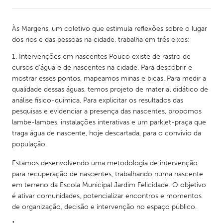
CANADA
Às Margens, um coletivo que estimula reflexões sobre o lugar
Amherstburg
Kingston
dos rios e das pessoas na cidade, trabalha em três eixos:
Kitchener-Waterloo
New Glasgow
Intervenções em nascentes Pouco existe de rastro de
cursos d'água e de nascentes na cidade. Para descobrir e
Newmarket
Ottawa
mostrar esses pontos, mapeamos minas e bicas. Para medir a
South Shore
Toronto
qualidade dessas águas, temos projeto de material didático de
análise físico-química. Para explicitar os resultados das
pesquisas e evidenciar a presença das nascentes, propomos
MALAYSIA
lambe-lambes, instalações interativas e um parklet-praça que
Kuala Lumpur
traga água de nascente, hoje descartada, para o convívio da
população.
NETHERLANDS
Estamos desenvolvendo uma metodologia de intervenção
para recuperação de nascentes, trabalhando numa nascente
Leiden
Rotterdam
em terreno da Escola Municipal Jardim Felicidade. O objetivo
Utrecht
é ativar comunidades, potencializar encontros e momentos
de organização, decisão e intervenção no espaço público.