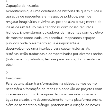
QATAR
Captação de histórias
Qatar
Acreditamos que uma coletânea de histórias de quem cuida e
usa água de nascentes e em espaços públicos, além de
resgatar imaginários e vivências, potencializa o surgimento de
SINGAPORE
ideias de um futuro mais carinhoso com nosso recursos
Singapore
hídricos. Entrevistamos cuidadores de nascentes com objetivo
de mostrar como cada um contribui; mapeamos espaços
públicos onde o elemento água é importante e
UNITED KINGDOM
desenvolvemos uma interface para captar histórias. As
Glasgow
histórias serão traduzidas e compartilhadas por diversos meios
(histórias em quadrinhos, leituras para ônibus, documentários
etc.).
UNITED STATES
Ann Arbor, MI
Austin, TX
Imaginário
Baltimore, MD
Boston, MA
Para potencializar transformações na cidade, vemos como
necessária a formação de redes e a conexão de projetos com
Burlingame-San Mateo, CA
Cass Clay
interesses comuns. A pesquisa de iniciativas relacionadas à
Chicago, IL
Cleveland, OH
água na cidade, em desenvolvimento numa plataforma online,
além de fomentar o diálogo, potencializa a criação de novos
Detroit, MI
Durham, NC