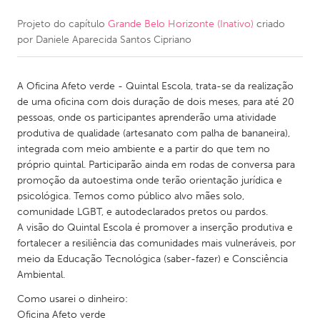
Projeto do capítulo
Grande Belo Horizonte (Inativo)
criado
CANADA
por
Daniele Aparecida Santos Cipriano
Amherstburg
Kingston
Kitchener-Waterloo
New Glasgow
A Oficina Afeto verde - Quintal Escola, trata-se da realização
Newmarket
Ottawa
de uma oficina com dois duração de dois meses, para até 20
pessoas, onde os participantes aprenderão uma atividade
South Shore
Toronto
produtiva de qualidade (artesanato com palha de bananeira),
integrada com meio ambiente e a partir do que tem no
próprio quintal. Participarão ainda em rodas de conversa para
MALAYSIA
promoção da autoestima onde terão orientação jurídica e
Kuala Lumpur
psicológica. Temos como público alvo mães solo,
comunidade LGBT, e autodeclarados pretos ou pardos.
A visão do Quintal Escola é promover a inserção produtiva e
NETHERLANDS
fortalecer a resiliência das comunidades mais vulneráveis, por
Leiden
Rotterdam
meio da Educação Tecnológica (saber-fazer) e Consciência
Ambiental.
Utrecht
Como usarei o dinheiro:
Oficina Afeto verde