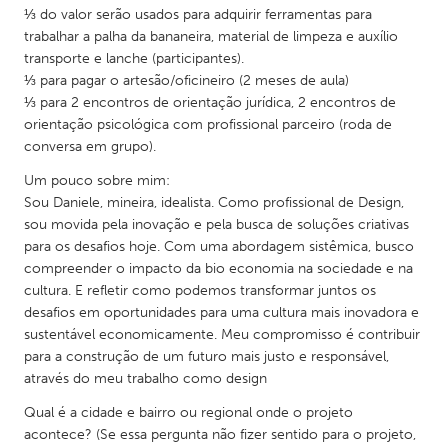
QATAR
⅓ do valor serão usados para adquirir ferramentas para
Qatar
trabalhar a palha da bananeira, material de limpeza e auxílio
transporte e lanche (participantes).
⅓ para pagar o artesão/oficineiro (2 meses de aula)
SINGAPORE
⅓ para 2 encontros de orientação jurídica, 2 encontros de
Singapore
orientação psicológica com profissional parceiro (roda de
conversa em grupo).
Um pouco sobre mim:
UNITED KINGDOM
Sou Daniele, mineira, idealista. Como profissional de Design,
Glasgow
sou movida pela inovação e pela busca de soluções criativas
para os desafios hoje. Com uma abordagem sistêmica, busco
compreender o impacto da bio economia na sociedade e na
UNITED STATES
cultura. E refletir como podemos transformar juntos os
Ann Arbor, MI
Austin, TX
desafios em oportunidades para uma cultura mais inovadora e
Baltimore, MD
sustentável economicamente. Meu compromisso é contribuir
Boston, MA
para a construção de um futuro mais justo e responsável,
Burlingame-San Mateo, CA
Cass Clay
através do meu trabalho como design
Chicago, IL
Cleveland, OH
Qual é a cidade e bairro ou regional onde o projeto
acontece? (Se essa pergunta não fizer sentido para o projeto,
Detroit, MI
Durham, NC