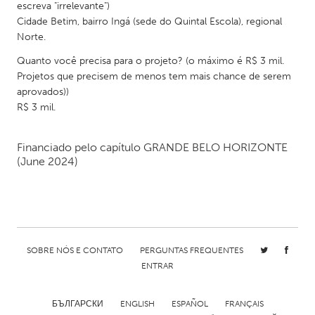
escreva "irrelevante")
Gainesville, FL
Georgetown, MA
Cidade Betim, bairro Ingá (sede do Quintal Escola), regional
Norte.
Gloucester, MA
Hamilton-Wenham, MA
Quanto você precisa para o projeto? (o máximo é R$ 3 mil.
Ipswich, MA
Key West, FL
Projetos que precisem de menos tem mais chance de serem
Los Angeles, CA
Miami, FL
aprovados))
R$ 3 mil.
New York City, NY
Newburgh, NY
Newburyport, MA
North Minneapolis, MN
Financiado pelo capítulo
GRANDE BELO HORIZONTE
Oahu, HI
Orlando, FL
(June 2024)
Peekskill, NY
Philadelphia, PA
Pittsburgh, PA
Portland, OR
Poughkeepsie, NY
Rhode Island
SOBRE NÓS E CONTATO
PERGUNTAS FREQUENTES
Rockport, MA
San Antonio, TX
ENTRAR
San Francisco, CA
San Jose, CA
Santa Cruz, CA
Seattle, WA
БЪЛГАРСКИ
ENGLISH
ESPAÑOL
FRANÇAIS