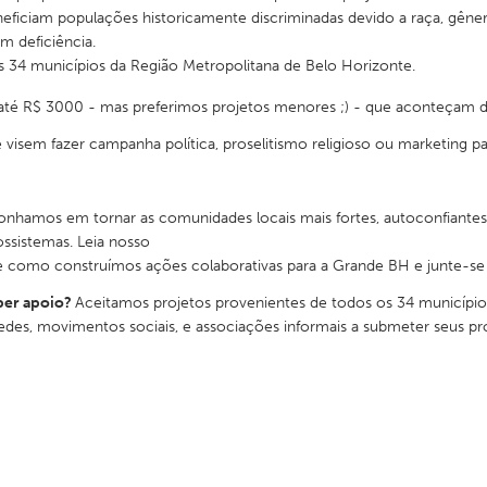
eficiam populações historicamente discriminadas devido a raça, gênero
m deficiência.
34 municípios da Região Metropolitana de Belo Horizonte.
té R$ 3000 - mas preferimos projetos menores ;) - que aconteçam de
X
Baltimore, MD
Boston, MA
 visem fazer campanha política, proselitismo religioso ou marketing p
 IL
Cleveland, OH
Detroit, MI
own, MA
Gloucester, MA
Hamilton-Wenham,
nhamos em tornar as comunidades locais mais fortes, autoconfiante
ssistemas. Leia nosso
les, CA
Miami, FL
New York City, NY
 como construímos ações colaborativas para a Grande BH e junte-s
nneapolis, MN
Oahu, HI
Orlando, FL
ber apoio?
Aceitamos projetos provenientes de todos os 34 município
h, PA
Portland, OR
Poughkeepsie, NY
edes, movimentos sociais, e associações informais a submeter seus pro
nio, TX
San Francisco, CA
San Jose, CA
nd, IN
St. Paul, MN
State College, PA