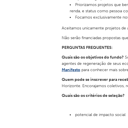
UNITED KINGDOM
Priorizamos projetos que ben
renda, e status como pessoa co
Glasgow
Focamos exclusivamente nos 
Aceitamos unicamente projetos de a
UNITED STATES
Ann Arbor, MI
Austin, T
Não serão financiadas propostas que
Cass Clay
Chicago,
PERGUNTAS FREQUENTES:
Gainesville, FL
Georget
Quais são os objetivos do fundo?
So
agentes de regeneração de seus eco
Key West, FL
Los Ange
Manifesto
para conhecer mais sobre
Newburyport, MA
North Mi
Quem pode se inscrever para rece
Philadelphia, PA
Pittsburg
Horizonte. Encorajamos coletivos, r
Rockport, MA
San Anto
Quais são os critérios de seleção?
Seattle, WA
South Be
potencial de impacto social
Westminster, MD