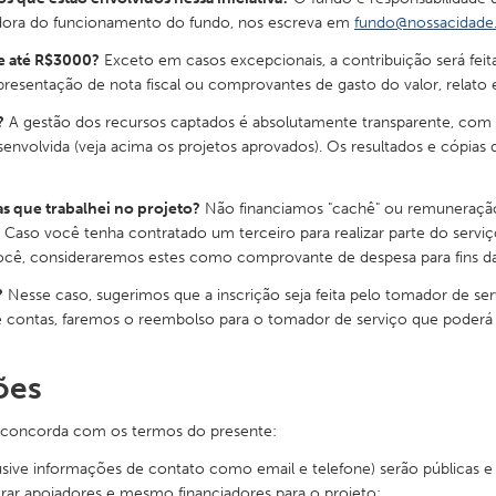
iadora do funcionamento do fundo, nos escreva em
fundo@nossacidade
de até R$3000?
Exceto em casos excepcionais, a contribuição será fei
presentação de nota fiscal ou comprovantes de gasto do valor, relato 
?
A gestão dos recursos captados é absolutamente transparente, com
volvida (veja acima os projetos aprovados). Os resultados e cópias da
s que trabalhei no projeto?
Não financiamos "cachê" ou remuneração
. Caso você tenha contratado um terceiro para realizar parte do serv
 você, consideraremos estes como comprovante de despesa para fins da
?
Nesse caso, sugerimos que a inscrição seja feita pelo tomador de se
 contas, faremos o reembolso para o tomador de serviço que poderá 
ões
e concorda com os termos do presente:
usive informações de contato como email e telefone) serão públicas e
rar apoiadores e mesmo financiadores para o projeto;