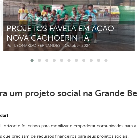
Kitchener-Waterloo
New Glasgow
hore
Toronto
PROJETOS FAVELA EM AÇÃO
NOVA CACHOERINHA
Por LEONARDO FERNANDES
October 2024
am
Utrecht
ra um projeto social na Grande Be
udar!
orizonte foi criado para mobilizar e empoderar comunidades para a
 que precisam de recursos financeiros para seus projetos sociais.