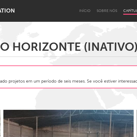
ATION
INÍCIO
SOBRE NÓS
CAPÍTU
O HORIZONTE (INATIVO
Dragon Dreaming
On the Water
ado projetos em um período de seis meses. Se você estiver interessado
Lake Mac
Lower Hunter