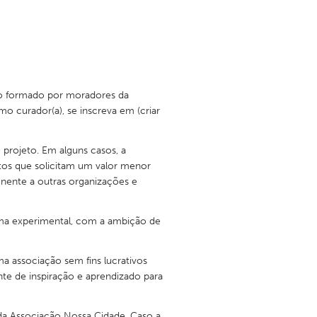
upo formado por moradores da
o curador(a), se inscreva em (criar
 projeto. Em alguns casos, a
tos que solicitam um valor menor
ente a outras organizações e
rma experimental, com a ambição de
a associação sem fins lucrativos
e de inspiração e aprendizado para
da Associação Nossa Cidade. Caso a