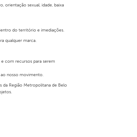
, orientação sexual, idade, baixa
ntro do território e imediações.
Burlingame-San Mateo, CA
ara qualquer marca.
Durham, NC
 MA
Ipswich, MA
s e com recursos para serem
Newburgh, NY
e ao nosso movimento.
Peekskill, NY
s da Região Metropolitana de Belo
Rhode Island
jetos.
Santa Cruz, CA
Washington, DC