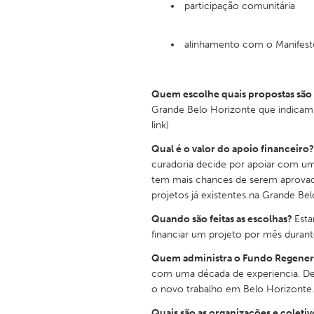
participação comunitária
UZBEKISTAN
Tashkent
alinhamento com o Manifest
Quem escolhe quais propostas são
Grande Belo Horizonte que indicam o
link)
Qual é o valor do apoio financeiro
curadoria decide por apoiar com um
tem mais chances de serem aprovad
projetos já existentes na Grande Be
Quando são feitas as escolhas?
Esta
financiar um projeto por mês duran
Quem administra o Fundo Regener
com uma década de experiencia. De
o novo trabalho em Belo Horizonte.
Quais são as organizações e coletiv