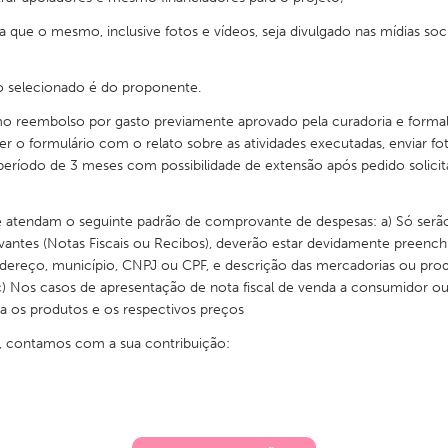
a que o mesmo, inclusive fotos e vídeos, seja divulgado nas mídias so
to selecionado é do proponente.
 reembolso por gasto previamente aprovado pela curadoria e formali
r o formulário com o relato sobre as atividades executadas, enviar fot
ríodo de 3 meses com possibilidade de extensão após pedido solic
 atendam o seguinte padrão de comprovante de despesas: a) Só serã
vantes (Notas Fiscais ou Recibos), deverão estar devidamente preenc
ereço, município, CNPJ ou CPF, e descrição das mercadorias ou produ
) Nos casos de apresentação de nota fiscal de venda a consumidor o
ta os produtos e os respectivos preços
o, contamos com a sua contribuição: