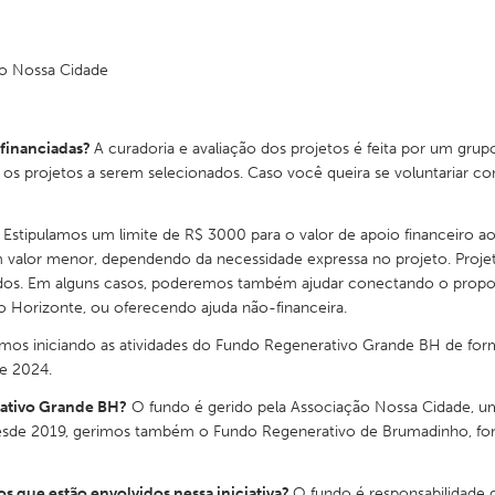
o Nossa Cidade
 financiadas?
A curadoria e avaliação dos projetos é feita por um gr
s projetos a serem selecionados. Caso você queira se voluntariar com
?
Estipulamos um limite de R$ 3000 para o valor de apoio financeiro ao
 valor menor, dependendo da necessidade expressa no projeto. Proje
os. Em alguns casos, poderemos também ajudar conectando o propon
lo Horizonte, ou oferecendo ajuda não-financeira.
mos iniciando as atividades do Fundo Regenerativo Grande BH de fo
te 2024.
ativo Grande BH?
O fundo é gerido pela Associação Nossa Cidade, um
sde 2019, gerimos também o Fundo Regenerativo de Brumadinho, font
os que estão envolvidos nessa iniciativa?
O fundo é responsabilidade 