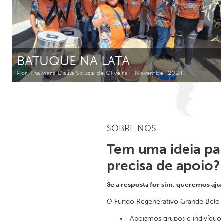
Amherstburg
Kingston
Ottawa
South S
MALAYSIA
BATUQUE NA LATA
Kuala Lumpur
Por Thamara Dalila Souza de Oliveira
November 2024
NETHERLANDS
Leiden
Rotterd
SOBRE NÓS
QATAR
Tem uma ideia pa
Qatar
precisa de apoio?
SINGAPORE
Se a resposta for sim, queremos aj
Singapore
O Fundo Regenerativo Grande Belo H
Apoiamos grupos e indivíduos