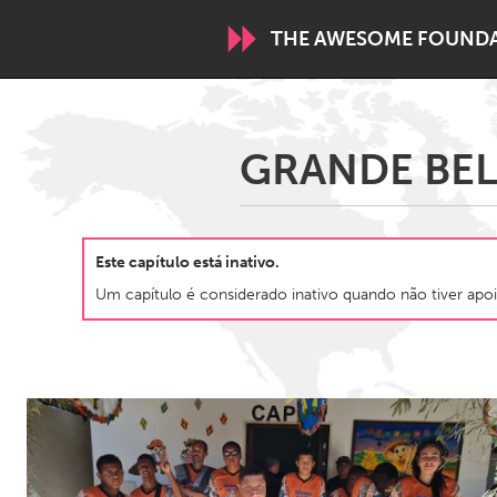
THE AWESOME FOUND
WORLDWIDE
GRANDE BEL
Conservation and Climate
Disability
ARMENIA
Este capítulo está inativo.
Javakhk
Yerevan
Um capítulo é considerado inativo quando não tiver apoi
AUSTRALIA
Adelaide
Fleurieu
Sydney
CANADA