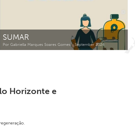
Newmarket
SUMAR
Por Gabriella Marques Soares Gomes
September 2024
lo Horizonte e
 regeneração.