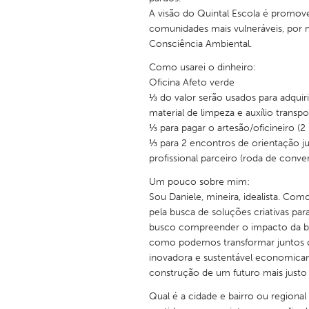
UNITED KINGDOM
A visão do Quintal Escola é promover
Glasgow
comunidades mais vulneráveis, por 
Consciência Ambiental.
Como usarei o dinheiro:
UNITED STATES
Oficina Afeto verde
Ann Arbor, MI
Austin, T
⅓ do valor serão usados para adquiri
material de limpeza e auxílio transpo
Cass Clay
Chicago,
⅓ para pagar o artesão/oficineiro (2
Gainesville, FL
Georget
⅓ para 2 encontros de orientação ju
profissional parceiro (roda de conve
Key West, FL
Los Ange
Um pouco sobre mim:
Newburyport, MA
North Mi
Sou Daniele, mineira, idealista. Com
Philadelphia, PA
Pittsburg
pela busca de soluções criativas pa
busco compreender o impacto da bio
Rockport, MA
San Anto
como podemos transformar juntos o
Seattle, WA
South Be
inovadora e sustentável economica
construção de um futuro mais justo
Westminster, MD
Qual é a cidade e bairro ou regiona