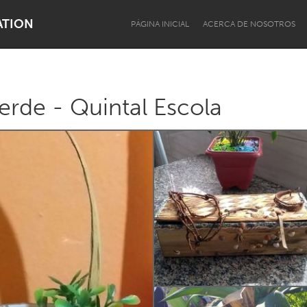
ATION
PÁGINA INICIAL
ACERCA DE NOSOTROS
erde - Quintal Escola
Dragon Dreaming
On the Water
Lake Mac
Lower Hunter