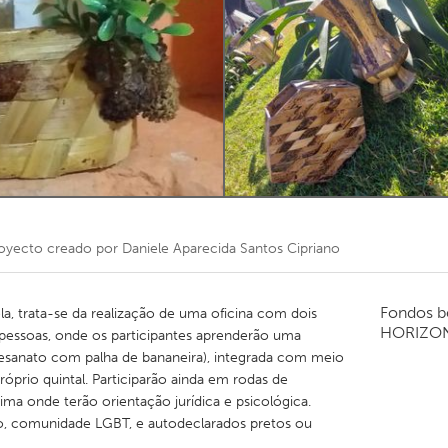
Kitchener-Waterloo
New Glasgow
hore
Toronto
am
Utrecht
oyecto creado por
Daniele Aparecida Santos Cipriano
Fondos b
la, trata-se da realização de uma oficina com dois
HORIZO
 pessoas, onde os participantes aprenderão uma
rtesanato com palha de bananeira), integrada com meio
óprio quintal. Participarão ainda em rodas de
a onde terão orientação jurídica e psicológica.
, comunidade LGBT, e autodeclarados pretos ou