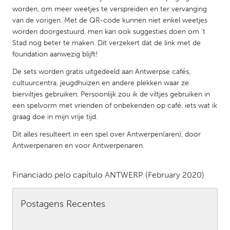
QATAR
worden, om meer weetjes te verspreiden en ter vervanging
Qatar
van de vorigen. Met de QR-code kunnen niet enkel weetjes
worden doorgestuurd, men kan ook suggesties doen om ’t
Stad nog beter te maken. Dit verzekert dat de link met de
SINGAPORE
foundation aanwezig blijft!
Singapore
De sets worden gratis uitgedeeld aan Antwerpse cafés,
cultuurcentra, jeugdhuizen en andere plekken waar ze
UNITED KINGDOM
bierviltjes gebruiken. Persoonlijk zou ik de viltjes gebruiken in
een spelvorm met vrienden of onbekenden op café, iets wat ik
Glasgow
graag doe in mijn vrije tijd.
Dit alles resulteert in een spel over Antwerpen(aren), door
UNITED STATES
Antwerpenaren en voor Antwerpenaren.
Ann Arbor, MI
Austin, TX
Baltimore, MD
Boston, MA
Financiado pelo capítulo
ANTWERP
(February 2020)
Burlingame-San Mateo, CA
Cass Clay
Postagens Recentes
Chicago, IL
Cleveland, OH
Detroit, MI
Durham, NC