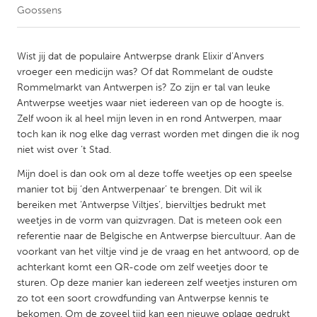
Goossens
CANADA
Amherstburg
Kingston
Wist jij dat de populaire Antwerpse drank Elixir d’Anvers
vroeger een medicijn was? Of dat Rommelant de oudste
Kitchener-Waterloo
New Glasgow
Rommelmarkt van Antwerpen is? Zo zijn er tal van leuke
Newmarket
Ottawa
Antwerpse weetjes waar niet iedereen van op de hoogte is.
Zelf woon ik al heel mijn leven in en rond Antwerpen, maar
South Shore
Toronto
toch kan ik nog elke dag verrast worden met dingen die ik nog
niet wist over ‘t Stad.
MALAYSIA
Mijn doel is dan ook om al deze toffe weetjes op een speelse
Kuala Lumpur
manier tot bij ‘den Antwerpenaar’ te brengen. Dit wil ik
bereiken met ‘Antwerpse Viltjes’, bierviltjes bedrukt met
weetjes in de vorm van quizvragen. Dat is meteen ook een
NETHERLANDS
referentie naar de Belgische en Antwerpse biercultuur. Aan de
Leiden
Rotterdam
voorkant van het viltje vind je de vraag en het antwoord, op de
achterkant komt een QR-code om zelf weetjes door te
Utrecht
sturen. Op deze manier kan iedereen zelf weetjes insturen om
zo tot een soort crowdfunding van Antwerpse kennis te
bekomen. Om de zoveel tijd kan een nieuwe oplage gedrukt