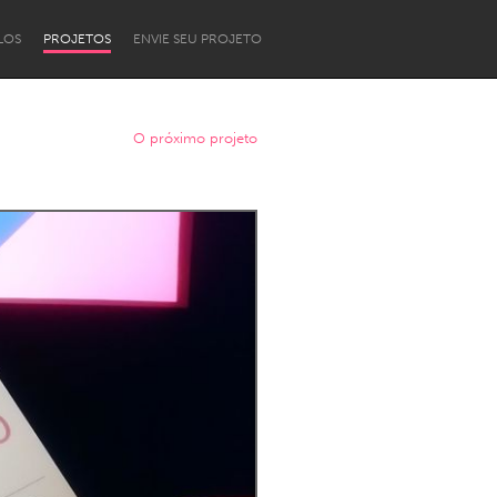
LOS
PROJETOS
ENVIE SEU PROJETO
O próximo projeto
Newcastle