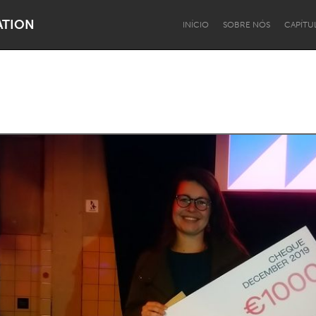
ATION
INÍCIO
SOBRE NÓS
CAPÍTU
Dragon Dreaming
On the Water
Lake Mac
Lower Hunter