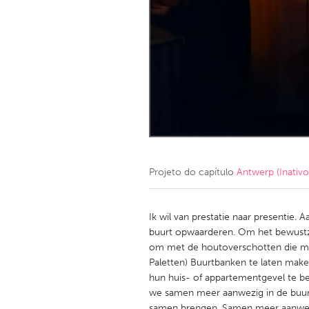
Amherstburg
Kingston
Ottawa
South S
MALAYSIA
Kuala Lumpur
NETHERLANDS
Leiden
Rotterd
Projeto do capítulo
Antwerp (Inativo
QATAR
Qatar
Ik wil van prestatie naar presentie. A
buurt opwaarderen. Om het bewustzi
om met de houtoverschotten die mas
SINGAPORE
Paletten) Buurtbanken te laten mak
Singapore
hun huis- of appartementgevel te b
we samen meer aanwezig in de buur
samen brengen. Samen meer aanwezig 