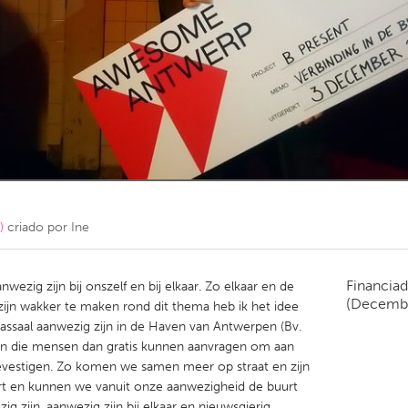
Kitchener-Waterloo
New Glasgow
hore
Toronto
am
Utrecht
)
criado por
Ine
Financiad
anwezig zijn bij onszelf en bij elkaar. Zo elkaar en de
(Decemb
jn wakker te maken rond dit thema heb ik het idee
saal aanwezig zijn in de Haven van Antwerpen (Bv.
en die mensen dan gratis kunnen aanvragen om aan
evestigen. Zo komen we samen meer op straat en zijn
t en kunnen we vanuit onze aanwezigheid de buurt
zijn, aanwezig zijn bij elkaar en nieuwsgierig.