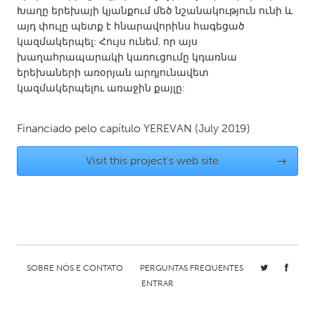
QATAR
Խաղը երեխայի կյանքում մեծ նշանակություն ունի և
Qatar
այդ փուլը պետք է հնարավորինս հագեցած
կազմակերպել: Հույս ունեմ, որ այս
խաղահրապարակի կառուցումը կդառնա
SINGAPORE
երեխաների առօրյան արդյունավետ
Singapore
կազմակերպելու առաջին քայլը:
UNITED KINGDOM
Financiado pelo capítulo
YEREVAN
(July 2019)
Glasgow
Visit this project's web site
→
UNITED STATES
Ann Arbor, MI
Austin, TX
Baltimore, MD
Boston, MA
Burlingame-San Mateo, CA
Cass Clay
SOBRE NÓS E CONTATO
PERGUNTAS FREQUENTES
Chicago, IL
Cleveland, OH
ENTRAR
Detroit, MI
Durham, NC