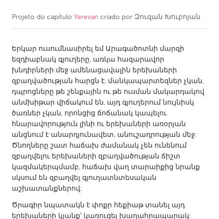
Projeto do capítulo
Yerevan
criado por
Զուզան Խուբոյան
CANADA
Amherstburg
Kingston
Երկար ուսումնասիրել եմ Արագածոտնի մարզի
Kitchener-Waterloo
New Glasgow
եզդիաբնակ գյուղերը, առկա հազարավոր
Newmarket
Ottawa
խնդիրների մեջ ամենացավալին երեխաների
զբաղվածության հարցն է, մանկապարտեզներ չկան,
South Shore
Toronto
դպրոցները թե շենքային ու թե ուսման մակարդակով
անմխիթար վիճակում են, այդ գյուղերում նույնիսկ
ծառներ չկան, որոնցից ճոճանակ կապելու
MALAYSIA
հնարավորություն լինի ու երեխաների առօրյան
Kuala Lumpur
անցնում է անարդյունավետ, անուշադրության մեջ:
Ծնողները շատ հաճախ ժամանակ չեն ունենում
զբաղվելու երեխաների զբաղվածության ճիշտ
NETHERLANDS
կազմակերպմամբ, հաճախ վաղ տարաիքից նրանք
Leiden
Rotterdam
սկսում են զբաղվել գյուղատնտեսական
աշխատանքներով:
Utrecht
Ծրագիր նպատակն է փոքր հեքիաթ տանել այդ
երեխաների կյանք՝ կառուցել խաղահրապարակ: