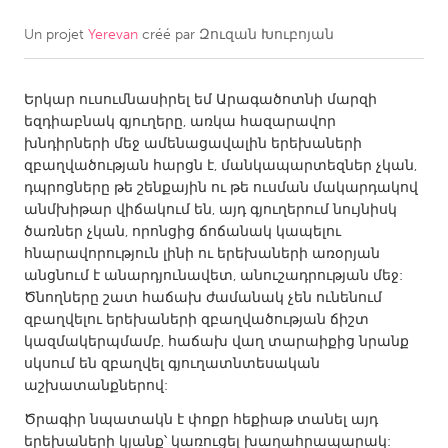
Un projet
Yerevan
créé par
Զուզան Խուբոյան
CANADA
Amherstburg
Kingston
Երկար ուսումնասիրել եմ Արագածոտնի մարզի
Kitchener-Waterloo
New Glasgow
եզդիաբնակ գյուղերը, առկա հազարավոր
Newmarket
Ottawa
խնդիրների մեջ ամենացավալին երեխաների
զբաղվածության հարցն է, մանկապարտեզներ չկան,
South Shore
Toronto
դպրոցները թե շենքային ու թե ուսման մակարդակով
անմխիթար վիճակում են, այդ գյուղերում նույնիսկ
ծառներ չկան, որոնցից ճոճանակ կապելու
MALAYSIA
հնարավորություն լինի ու երեխաների առօրյան
Kuala Lumpur
անցնում է անարդյունավետ, անուշադրության մեջ:
Ծնողները շատ հաճախ ժամանակ չեն ունենում
զբաղվելու երեխաների զբաղվածության ճիշտ
NETHERLANDS
կազմակերպմամբ, հաճախ վաղ տարաիքից նրանք
Leiden
Rotterdam
սկսում են զբաղվել գյուղատնտեսական
աշխատանքներով:
Utrecht
Ծրագիր նպատակն է փոքր հեքիաթ տանել այդ
երեխաների կյանք՝ կառուցել խաղահրապարակ: