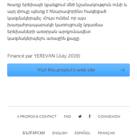
QATAR
Խաղը երեխայի կյանքում մեծ նշանակություն ունի և
Qatar
այդ փուլը պետք է հնարավորինս հագեցած
կազմակերպել: Հույս ունեմ, որ այս
խաղահրապարակի կառուցումը կդառնա
SINGAPORE
երեխաների առօրյան արդյունավետ
Singapore
կազմակերպելու առաջին քայլը:
UNITED KINGDOM
Financé par
YEREVAN
(July 2019)
Glasgow
Visit this project's web site
→
UNITED STATES
Ann Arbor, MI
Austin, TX
Baltimore, MD
Boston, MA
Burlingame-San Mateo, CA
Cass Clay
A PROPOS & CONTACT
FAQ
CONNEXION
Chicago, IL
Cleveland, OH
Detroit, MI
БЪЛГАРСКИ
ENGLISH
Durham, NC
ESPAÑOL
FRANÇAIS