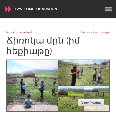
L'AWESOME FOUNDATION
WORLDWIDE
Projet précédent
Le prochain projet
Ճիռոկա մըն (իմ
Conservation and Climate
Disability
Dragon Dreaming
On the Water
հեքիաթը)
ARMENIA
Javakhk
Yerevan
AUSTRALIA
Adelaide
Fleurieu
Lake Mac
Lower Hunter
View Photos
Newcastle
Sydney