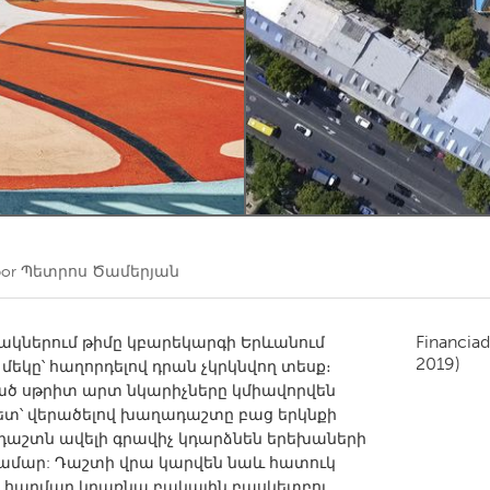
Kitchener-Waterloo
New Glasgow
hore
Toronto
am
Utrecht
por
Պետրոս Ծամերյան
Financiad
ջանակներում թիմը կբարեկարգի Երևանում
2019)
կը՝ հաղորդելով դրան չկրկնվող տեսք։
ած սթրիտ արտ նկարիչները կմիավորվեն
տ՝ վերածելով խաղադաշտը բաց երկնքի
աշտն ավելի գրավիչ կդարձնեն երեխաների
 համար: Դաշտի վրա կարվեն նաև հատուկ
լի հարմար կդառնա բակային բասկետբոլ