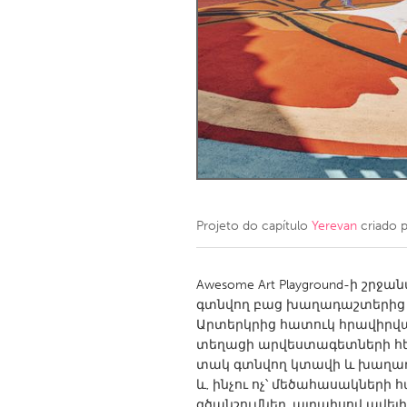
Amherstburg
Kingston
Ottawa
South S
MALAYSIA
Kuala Lumpur
NETHERLANDS
Leiden
Rotterd
Projeto do capítulo
Yerevan
criado 
QATAR
Qatar
Awesome Art Playground-ի շր
գտնվող բաց խաղադաշտերից մե
Արտերկրից հատուկ հրավիրվ
SINGAPORE
տեղացի արվեստագետների հե
Singapore
տակ գտնվող կտավի և խաղադ
և, ինչու ոչ՝ մեծահասակների
գծանշումներ, այդպիսով ավե