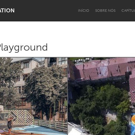
ATION
INÍCIO
SOBRE NÓS
CAPÍTU
layground
Dragon Dreaming
On the Water
Lake Mac
Lower Hunter