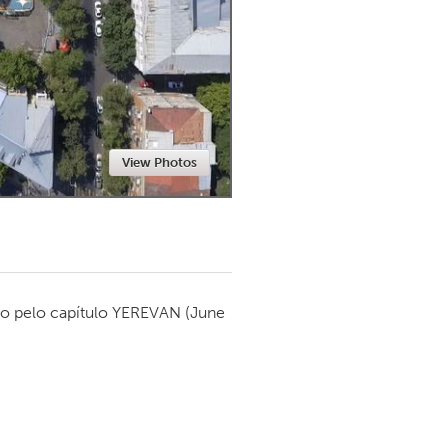
Newmarket
View Photos
o pelo capítulo
YEREVAN
(June