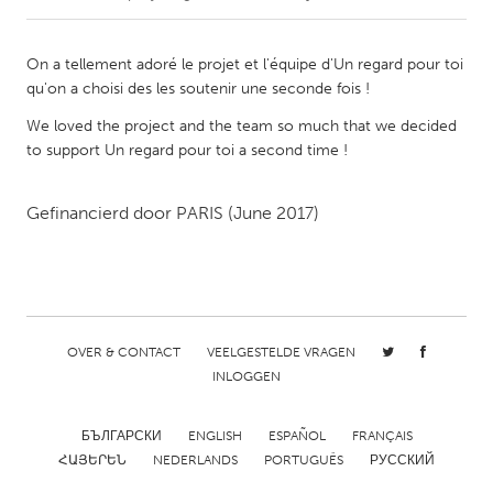
CANADA
On a tellement adoré le projet et l'équipe d'Un regard pour toi
Amherstburg
Kingston
qu'on a choisi des les soutenir une seconde fois !
Kitchener-Waterloo
New Glasgow
We loved the project and the team so much that we decided
to support Un regard pour toi a second time !
Newmarket
Ottawa
South Shore
Toronto
Gefinancierd door
PARIS
(June 2017)
MALAYSIA
Kuala Lumpur
OVER & CONTACT
VEELGESTELDE VRAGEN
NETHERLANDS
INLOGGEN
Leiden
Rotterdam
Utrecht
БЪЛГАРСКИ
ENGLISH
ESPAÑOL
FRANÇAIS
ՀԱՅԵՐԵՆ
NEDERLANDS
PORTUGUÊS
РУССКИЙ