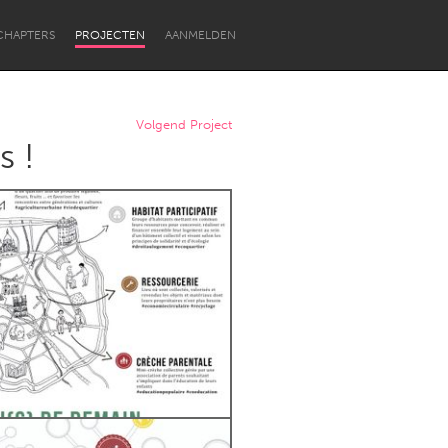
CHAPTERS
PROJECTEN
AANMELDEN
Volgend Project
s !
Newcastle