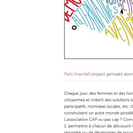
Amherstburg
Kingston
Ottawa
South S
MALAYSIA
Kuala Lumpur
NETHERLANDS
Leiden
Rotterd
Paris (Inactief)
project gemaakt doo
QATAR
Qatar
Chaque jour, des femmes et des homm
citoyennes et créent des solutions l
participatifs, monnaies locales, etc.
SINGAPORE
construisent un autre monde possibl
Singapore
L'association CAP ou pas cap ? Compre
1. permettre à chacun de découvrir le
rejoindre ou de développer de nouve