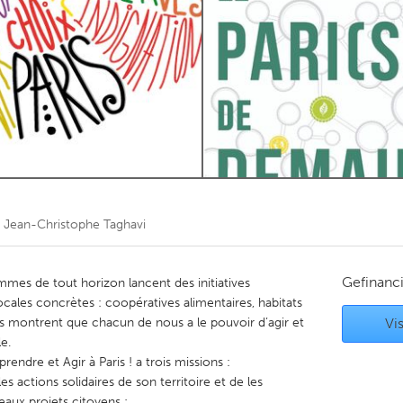
Kitchener-Waterloo
New Glasgow
hore
Toronto
am
Utrecht
r
Jean-Christophe Taghavi
Gefinanc
es de tout horizon lancent des initiatives
ocales concrètes : coopératives alimentaires, habitats
 Ils montrent que chacun de nous a le pouvoir d’agir et
Vis
e.
ndre et Agir à Paris ! a trois missions :
s actions solidaires de son territoire et de les
aux projets citoyens ;