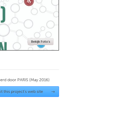
Newmarket
Bekijk Foto's
ierd door
PARIS
(May 2016)
it this project's web site
→