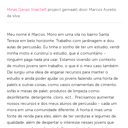
Minas Gerais (Inactief)
project gemaakt door
Marcos Aurelio
CANADA
da silva
Amherstburg
Kingston
Kitchener-Waterloo
New Glasgow
Meu nome é Marcos. Moro em uma vila no bairro Santa
Newmarket
Ottawa
Tereza em belo horizonte. Trabalho com jardinagem e dou
aulas de percussão. Eu tinha o sonho de ter um estudio, vendi
South Shore
Toronto
minha moto e cunstruí o estudio, que é comunitário -
ninguém paga nada pra usar. Estamos vivendo um contexto
de muitos jovens sem trabalho, o que é o meu caso também.
MALAYSIA
Daí surgiu uma ideia de angariar recursos para manter o
Kuala Lumpur
estudio e ainda poder ajudar os jovens fazendo uma horta de
palets e outras coisas, como vasos ornamentais de cimento,
sofás e mesas de palet, produtos de limpeza como
NETHERLANDS
desinfetante, detergente, cloro, ect... Precisamos aumentar
Leiden
Rotterdam
nossos recursos e dos meus alunos de percussão - cada um
mora em uma comunidade diferente. A horta é mais uma
Utrecht
fonte de renda para eles, além de ter verduras e legumes de
qualidade, além de despertar o interesse nesses jovens que