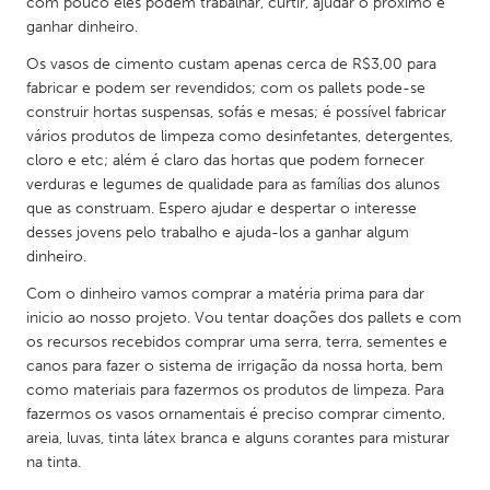
QATAR
com pouco eles podem trabalhar, curtir, ajudar o próximo e
ganhar dinheiro.
Qatar
Os vasos de cimento custam apenas cerca de R$3,00 para
fabricar e podem ser revendidos; com os pallets pode-se
SINGAPORE
construir hortas suspensas, sofás e mesas; é possível fabricar
Singapore
vários produtos de limpeza como desinfetantes, detergentes,
cloro e etc; além é claro das hortas que podem fornecer
verduras e legumes de qualidade para as famílias dos alunos
UNITED KINGDOM
que as construam. Espero ajudar e despertar o interesse
Glasgow
desses jovens pelo trabalho e ajuda-los a ganhar algum
dinheiro.
Com o dinheiro vamos comprar a matéria prima para dar
UNITED STATES
inicio ao nosso projeto. Vou tentar doações dos pallets e com
Ann Arbor, MI
Austin, TX
os recursos recebidos comprar uma serra, terra, sementes e
Baltimore, MD
canos para fazer o sistema de irrigação da nossa horta, bem
Boston, MA
como materiais para fazermos os produtos de limpeza. Para
Burlingame-San Mateo, CA
Cass Clay
fazermos os vasos ornamentais é preciso comprar cimento,
areia, luvas, tinta látex branca e alguns corantes para misturar
Chicago, IL
Cleveland, OH
na tinta.
Detroit, MI
Durham, NC