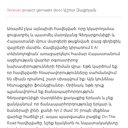
Yerevan
project gemaakt door
Աշոտ Զաքոյան
CANADA
Amherstburg
Kingston
Առայժմ չկա այնպիսի հավելված, որը կկարողանա
Kitchener-Waterloo
New Glasgow
ցուցադրել և պատմել մարդկանց Գեղարքունիքի և
Newmarket
Ottawa
Հայաստանի մյուս մարզերի թաքնված, բայց գեղեցիկ
վայրերի մասին։ Հավելվածը կիրառում է AI
South Shore
Toronto
տեխնոլոգիան՝ առաջարկելու համար Հայաստանում
այցելության վայրեր օգտատիրոջ
նախասիրությունների հիման վրա։ Եթե կարծում եք,
MALAYSIA
որ հավելվածի հնարավորությունները սահմանվում
Kuala Lumpur
են միայն դրանով, շատ սխալվում եք։ Այն կունենա
հետաքրքիր ֆունկցիաներ։ Օրինակ, եթե դուք
պլանավորում եք ճանապարհորդություն
NETHERLANDS
Գեղարքունիքի Վարդենիս քաղաքից Երևան և չեք
Leiden
Rotterdam
ցանկանում, որ ճանապարհորդությունը երկար և
ձանձրալի լինի, քանի որ 2 ժամ 30 րոպե մեքենա
Utrecht
վարելը հաճելի չէ, ապա պարզապես բացեք On The
Road հավելվածը, նշեք ելակետն ու նպատակակետը,