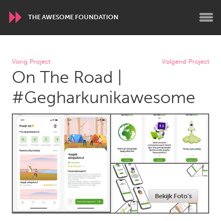
THE AWESOME FOUNDATION
WORLDWIDE
Vorig Project
Volgend Project
On The Road |
Conservation and Climate
Disability
Dragon Dreaming
On the Water
#Gegharkunikawesome
ARMENIA
Javakhk
Yerevan
AUSTRALIA
Adelaide
Fleurieu
Lake Mac
Lower Hunter
Bekijk Foto's
Newcastle
Sydney