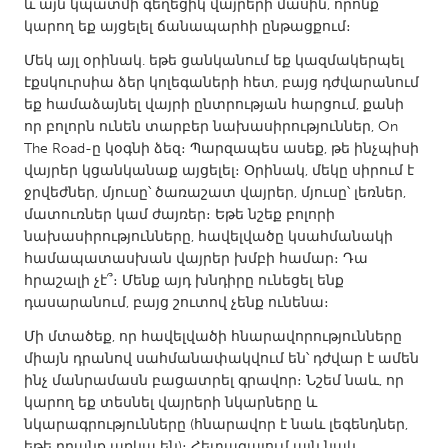
QATAR
և այն կպատմի գեղեցիկ վայրերի մասին, որոնք
կարող եք այցելել ճանապարհի ընթացքում։
Qatar
Մեկ այլ օրինակ. եթե ցանկանում եք կազմակերպել
էքսկուրսիա ձեր կոլեգաների հետ, բայց դժվարանում
SINGAPORE
եք համաձայնել վայրի ընտրության հարցում, քանի
Singapore
որ բոլորն ունեն տարբեր նախասիրություններ, On
The Road-ը կօգնի ձեզ։ Պարզապես ասեք, թե ինչպիսի
վայրեր կցանկանաք այցելել։ Օրինակ, մեկը սիրում է
UNITED KINGDOM
ջրվեժներ, մյուսը՝ ծառաշատ վայրեր, մյուսը՝ լեռներ,
Glasgow
մատուռներ կամ ժայռեր։ Եթե նշեք բոլորի
նախասիրությունները, հավելվածը կսահմանակի
համապատասխան վայրեր խմբի համար։ Դա
UNITED STATES
հրաշալի չէ՞։ Մենք այդ խնդիրը ունեցել ենք
Ann Arbor, MI
Austin, TX
դասարանում, բայց շուտով չենք ունենա։
Baltimore, MD
Boston, MA
Մի մտածեք, որ հավելվածի հնարավորությունները
միայն դրանով սահմանափակվում են՝ դժվար է ամեն
Burlingame-San Mateo, CA
Cass Clay
ինչ մանրամասն բացատրել գրավոր։ Նշեմ նաև, որ
կարող եք տեսնել վայրերի նկարները և
Chicago, IL
Cleveland, OH
նկարագրությունները (հնարավոր է նաև լեգենդներ,
Detroit, MI
Durham, NC
եթե դրանք առկա են)։ Հետագայում այն նաև