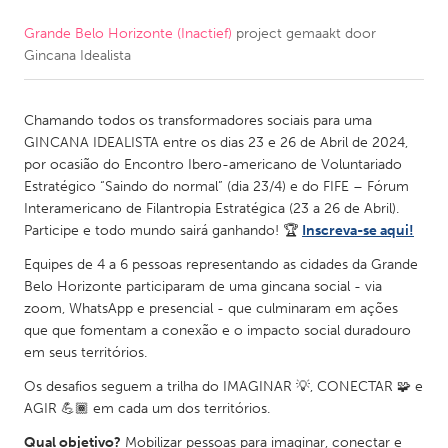
Grande Belo Horizonte (Inactief)
project gemaakt door
CANADA
Gincana Idealista
Amherstburg
Kingston
Kitchener-Waterloo
New Glasgow
Chamando todos os transformadores sociais para uma
Newmarket
Ottawa
GINCANA IDEALISTA entre os dias 23 e 26 de Abril de 2024,
por ocasião do Encontro Ibero-americano de Voluntariado
South Shore
Toronto
Estratégico “Saindo do normal” (dia 23/4) e do FIFE – Fórum
Interamericano de Filantropia Estratégica (23 a 26 de Abril).
Participe e todo mundo sairá ganhando! 🏆
Inscreva-se aqui!
MALAYSIA
Kuala Lumpur
Equipes de 4 a 6 pessoas representando as cidades da Grande
Belo Horizonte participaram de uma gincana social - via
zoom, WhatsApp e presencial - que culminaram em ações
NETHERLANDS
que que fomentam a conexão e o impacto social duradouro
em seus territórios.
Leiden
Rotterdam
Os desafios seguem a trilha do IMAGINAR 💡, CONECTAR 🧩 e
Utrecht
AGIR 💪🏾 em cada um dos territórios.
Qual objetivo?
Mobilizar pessoas para imaginar, conectar e