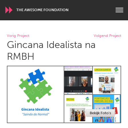
THE AWESOME FOUNDATION
WORLDWIDE
Vorig Project
Volgend Project
Gincana Idealista na
Conservation and Climate
Disability
Dragon Dreaming
On the Water
RMBH
ARMENIA
Javakhk
Yerevan
AUSTRALIA
Adelaide
Fleurieu
Lake Mac
Lower Hunter
Bekijk Foto's
Newcastle
Sydney