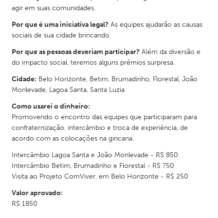
QATAR
agir em suas comunidades.
Qatar
Por que é uma iniciativa legal?
As equipes ajudarão as causas
sociais de sua cidade brincando.
SINGAPORE
Por que as pessoas deveriam participar?
Além da diversão e
Singapore
do impacto social, teremos alguns prêmios surpresa.
Cidade:
Belo Horizonte, Betim, Brumadinho, Florestal, João
UNITED KINGDOM
Monlevade, Lagoa Santa, Santa Luzia
Glasgow
Como usarei o dinheiro:
Promovendo o encontro das equipes que participaram para
confraternização, intercâmbio e troca de experiência, de
UNITED STATES
acordo com as colocações na gincana.
Ann Arbor, MI
Austin, TX
Intercâmbio Lagoa Santa e João Monlevade - R$ 850
Baltimore, MD
Boston, MA
Intercâmbio Betim, Brumadinho e Florestal - R$ 750
Visita ao Projeto ComViver, em Belo Horizonte - R$ 250
Burlingame-San Mateo, CA
Cass Clay
Valor aprovado:
Chicago, IL
Cleveland, OH
R$ 1850
Detroit, MI
Durham, NC