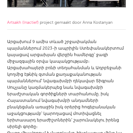
CANADA
Amherstburg
Kingston
Artsakh (Inactief)
project gemaakt door
Anna Kostanyan
Kitchener-Waterloo
New Glasgow
Newmarket
Արցախում 9 ամիս տևած շրջափակման
Ottawa
պայմաններում 2023-ի ապրիլին Ստեփանակերտում
South Shore
Toronto
կայացավ արցախյան վերջին համերգը՝ ջազի
միջազգային օրվա կապակցությամբ։
Արցախահայերի բռնի տեղահանման և Ադրբեջանի
MALAYSIA
կողմից էթնիկ զտման քաղաքականության
Kuala Lumpur
պայմաններում՝ նվագախմբի ղեկավար Տիգրան
Սուչյանը կազմակերպեց նաև նվագախմբի
երաժշտական գործիքների տարհանումը, իսկ
NETHERLANDS
Հայաստանում նվագախմբի անդամների
Leiden
Rotterdam
բնակեցման առաջին իսկ օրերից հոգեբանական
աջակցությամբ՝ կարողացավ մոտիվացնել
Utrecht
երիտասարդ երաժիշտներին՝ շարունակելու իրենց
սիրելի գործը։