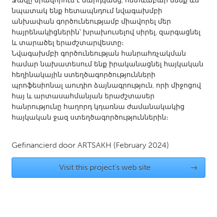
Ջազը միավորում է մարդկանց, հետևաբար մենք ևս
QATAR
նպատակ ենք հետապնդում նվագախմբի
Qatar
անխափան գործունեությամբ միավորել մեր
հայրենակիցներին՝ խրախուսելով սիրել, զարգացնել
և տարածել երաժշտարվեստը։
SINGAPORE
Նվագախմբի գործունեության հանրահռչակման
Singapore
համար նախատեսում ենք իրականացնել հայկական
հեղինակային ստեղծագործությունների
պրոֆեսիոնալ աուդիո ձայնագրություն, որի միջոցով
UNITED KINGDOM
հայ և արտասահմանյան երաժշտասեր
Glasgow
հանրությունը հաղորդ կդառնա ժամանակակից
հայկական ջազ ստեղծագործություններին։
UNITED STATES
Gefinancierd door
ARTSAKH
(February 2024)
Ann Arbor, MI
Austin, TX
Baltimore, MD
Boston, MA
Visit this project's web site
→
Burlingame-San Mateo, CA
Cass Clay
Chicago, IL
Cleveland, OH
Detroit, MI
Durham, NC