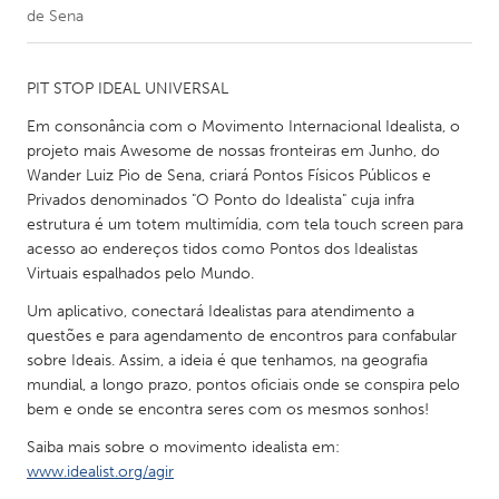
de Sena
CANADA
Amherstburg
Kingston
PIT STOP IDEAL UNIVERSAL
Kitchener-Waterloo
New Glasgow
Em consonância com o Movimento Internacional Idealista, o
projeto mais Awesome de nossas fronteiras em Junho, do
Newmarket
Ottawa
Wander Luiz Pio de Sena, criará Pontos Físicos Públicos e
South Shore
Toronto
Privados denominados "O Ponto do Idealista" cuja infra
estrutura é um totem multimídia, com tela touch screen para
acesso ao endereços tidos como Pontos dos Idealistas
MALAYSIA
Virtuais espalhados pelo Mundo.
Kuala Lumpur
Um aplicativo, conectará Idealistas para atendimento a
questões e para agendamento de encontros para confabular
sobre Ideais. Assim, a ideia é que tenhamos, na geografia
NETHERLANDS
mundial, a longo prazo, pontos oficiais onde se conspira pelo
Leiden
Rotterdam
bem e onde se encontra seres com os mesmos sonhos!
Utrecht
Saiba mais sobre o movimento idealista em:
www.idealist.org/agir