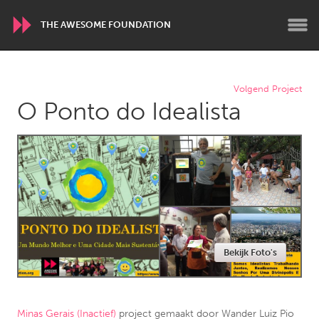
THE AWESOME FOUNDATION
WORLDWIDE
Volgend Project
O Ponto do Idealista
Conservation and Climate
Disability
Dragon Dreaming
On the Water
ARMENIA
Javakhk
Yerevan
AUSTRALIA
Bekijk Foto's
Adelaide
Fleurieu
Lake Mac
Lower Hunter
Newcastle
Sydney
Minas Gerais (Inactief)
project gemaakt door
Wander Luiz Pio