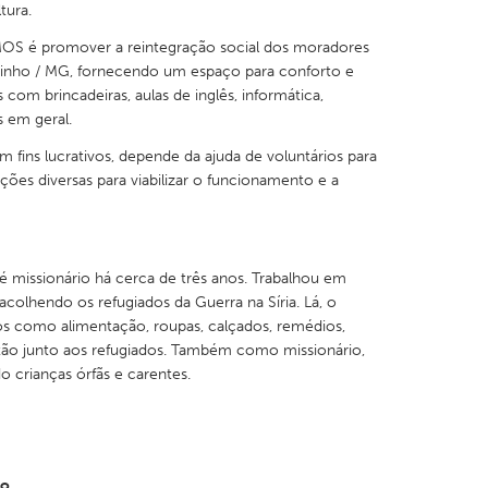
tura.
OS é promover a reintegração social dos moradores
inho / MG, fornecendo um espaço para conforto e
 com brincadeiras, aulas de inglês, informática,
s em geral.
X
Baltimore, MD
Boston, MA
 fins lucrativos, depende da ajuda de voluntários para
 IL
Cleveland, OH
Detroit, MI
ções diversas para viabilizar o funcionamento e a
own, MA
Gloucester, MA
Hamilton-Wenham,
les, CA
Miami, FL
New York City, NY
missionário há cerca de três anos. Trabalhou em
nneapolis, MN
Oahu, HI
Orlando, FL
acolhendo os refugiados da Guerra na Síria. Lá, o
os como alimentação, roupas, calçados, remédios,
h, PA
Portland, OR
Poughkeepsie, NY
stão junto aos refugiados. Também como missionário,
nio, TX
San Francisco, CA
San Jose, CA
 crianças órfãs e carentes.
nd, IN
St. Paul, MN
State College, PA
ro