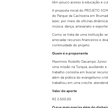
têm pouco acesso à educação e cul
UNITED KINGDOM
Glasgow
A proposta inicial do PROJETO SOM
do Parque da Cachoeira em Brumad
lazer, por meio de oficinas dinâmicas
UNITED STATES
música, dança, artesanato e esporte
Ann Arbor, MI
Austin, T
Como se trata de uma instituição sem
Cass Clay
Chicago,
arrecadar recursos financeiros e doa
continuidade do projeto.
Gainesville, FL
Georget
Quem é o proponente
Key West, FL
Los Ange
Maximino Rodolfo Dacampo Júnior é 
Newburyport, MA
North Mi
uma missão na Turquia, auxiliando e 
trabalho consistia em buscar recurs
Philadelphia, PA
Pittsburg
além da prática do evangelismo cri
Rockport, MA
San Anto
trabalhou em uma creche, atendendo
Seattle, WA
South Be
Valor do aporte
Westminster, MD
R$ 2.500,00
O que mais precisa além do dinhei