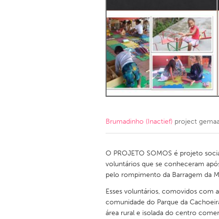
Amherstburg
Kingston
Ottawa
South S
MALAYSIA
Kuala Lumpur
NETHERLANDS
Leiden
Rotterd
Brumadinho (Inactief)
project gema
QATAR
Qatar
O PROJETO SOMOS é projeto social 
voluntários que se conheceram após 
pelo rompimento da Barragem da M
SINGAPORE
Esses voluntários, comovidos com a 
Singapore
comunidade do Parque da Cachoeira 
área rural e isolada do centro comer