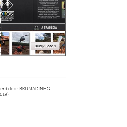
Newmarket
Bekijk Foto's
ierd door
BRUMADINHO
2019)