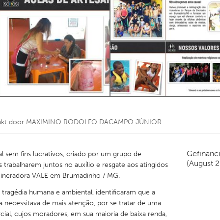
Kitchener-Waterloo
New Glasgow
hore
Toronto
am
Utrecht
akt door
MAXIMINO RODOLFO DACAMPO JÚNIOR
Gefinanc
sem fins lucrativos, criado por um grupo de
(August 
trabalharem juntos no auxílio e resgate aos atingidos
ineradora VALE em Brumadinho / MG.
tragédia humana e ambiental, identificaram que a
necessitava de mais atenção, por se tratar de uma
cial, cujos moradores, em sua maioria de baixa renda,