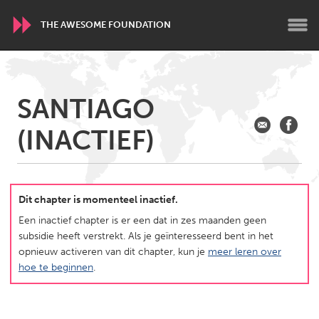
THE AWESOME FOUNDATION
WORLDWIDE
SANTIAGO
Conservation and Climate
Disability
Dragon Dreaming
(INACTIEF)
On the Water
ARMENIA
Javakhk
Yerevan
Dit chapter is momenteel inactief.
Een inactief chapter is er een dat in zes maanden geen
subsidie heeft verstrekt. Als je geïnteresseerd bent in het
AUSTRALIA
opnieuw activeren van dit chapter, kun je
meer leren over
Adelaide
Fleurieu
hoe te beginnen
.
Lake Mac
Lower Hunter
Newcastle
Sydney