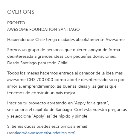
OVER ONS
CANADA
Amherstburg
Kingston
PRONTO.....
AWESOME FOUNDATION SANTIAGO
Kitchener-Waterloo
New Glasgow
Haciendo que Chile tenga ciudades absolutamente Awesome.
Newmarket
Ottawa
Somos un grupo de personas que quieren apoyar de forma
South Shore
Toronto
desinteresada a grandes ideas con pequeñas donaciones.
Desde Santiago para todo Chile!
MALAYSIA
Todos los meses hacemos entrega al ganador de la idea más
Kuala Lumpur
awesome CH$ 700.000 como aporte desinteresado solo por
amor al emprendimiento, las buenas ideas y las ganas que
tenemos de construir un país mejor.
NETHERLANDS
Inscribe tu proyecto apretando en “Apply for a grant”,
Leiden
Rotterdam
selecciona el capitulo de Santiago. Contesta nuestra preguntas
Utrecht
y selecciona ”Apply” así de rápido y simple.
Si tienes dudas puedes escribirnos a email
(
santiago@awesomefoundation.org
)