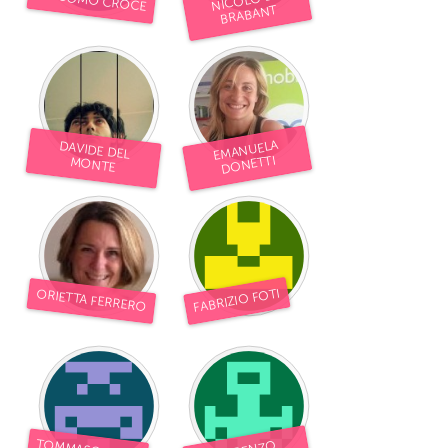
GIACOMO CROCE
NICOLÒ DE
BRABANT
EMANUELA
DAVIDE DEL
DONETTI
MONTE
FABRIZIO FOTI
ORIETTA FERRERO