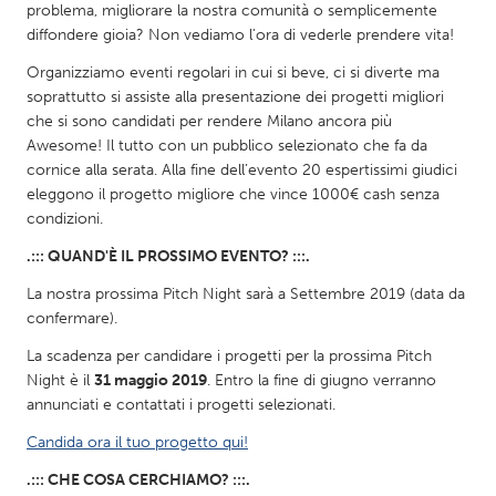
QATAR
problema, migliorare la nostra comunità o semplicemente
Qatar
diffondere gioia? Non vediamo l'ora di vederle prendere vita!
Organizziamo eventi regolari in cui si beve, ci si diverte ma
soprattutto si assiste alla presentazione dei progetti migliori
SINGAPORE
che si sono candidati per rendere Milano ancora più
Singapore
Awesome! Il tutto con un pubblico selezionato che fa da
cornice alla serata. Alla fine dell’evento 20 espertissimi giudici
eleggono il progetto migliore che vince 1000€ cash senza
UNITED KINGDOM
condizioni.
Glasgow
.::: QUAND'È IL PROSSIMO EVENTO? :::.
La nostra prossima Pitch Night sarà a Settembre 2019 (data da
UNITED STATES
confermare).
Ann Arbor, MI
Austin, TX
La scadenza per candidare i progetti per la prossima Pitch
Baltimore, MD
Boston, MA
Night è il
31 maggio 2019
. Entro la fine di giugno verranno
annunciati e contattati i progetti selezionati.
Burlingame-San Mateo, CA
Cass Clay
Candida ora il tuo progetto qui!
Chicago, IL
Cleveland, OH
.::: CHE COSA CERCHIAMO? :::.
Detroit, MI
Durham, NC