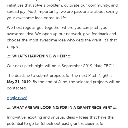
South Bend, IN
St. Paul, MN
initiatives that solve a problem, cultivate our community, and
spread joy. Most importantly, we are passionate about seeing
State College, PA
Washington, DC
your awesome idea come to life.
Westminster, MD
We host regular get-together where you can pitch your
awesome idea. We open up our network, give feedback and
choose the most awesome idea who gets the grant. It’s that
UZBEKISTAN
simple.
Tashkent
.::: WHAT'S HAPPENING WHEN? :::.
Our next pitch night will be in September 2019 (date TBC)!
The deadline to submit projects for the next Pitch Night is:
May 31, 2019
. By the end of June, the selected projects will be
contacted.
Apply now!
.::: WHAT ARE WE LOOKING FOR IN A GRANT RECEIVER? :::.
Innovative, exciting and unusual ideas - Ideas that have the
potential to go far (check out past grant recipients for