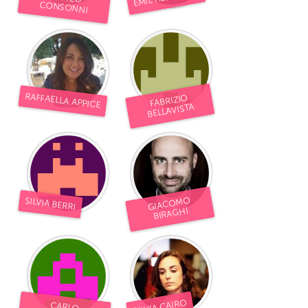
CONSONNI
RAFFAELLA APPICE
FABRIZIO
BELLAVISTA
GIACOMO
SILVIA BERRI
BIRAGHI
SILVIA CAIRO
CARLO