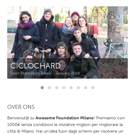
CANADA
Amherstburg
Kingston
Kitchener-Waterloo
New Glasgow
Newmarket
Ottawa
South Shore
Toronto
CICLOCHARD
MALAYSIA
Door Francesco Bressi
January 2019
Kuala Lumpur
NETHERLANDS
OVER ONS
Leiden
Rotterdam
Utrecht
Benvenut@ su
Awesome Foundation Milano
! Premiamo con
1000€ senza condizioni le iniziative migliori per migliorare la
città di Milano. Hai un'idea fuori dagli schemi per risolvere un