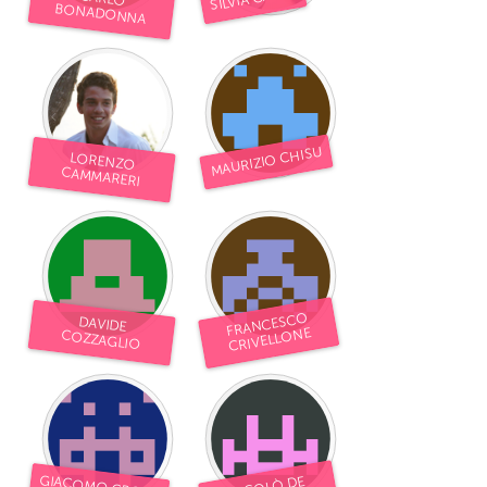
BONADONNA
MAURIZIO CHISU
LORENZO
CAMMARERI
FRANCESCO
DAVIDE
CRIVELLONE
COZZAGLIO