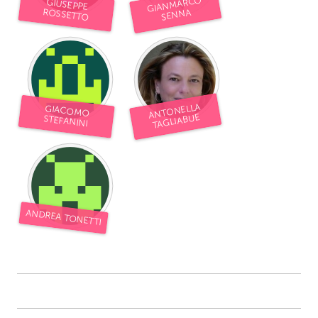
GIANMARCO
GIUSEPPE
ROSSETTO
SENNA
ANTONELLA
GIACOMO
TAGLIABUE
STEFANINI
ANDREA TONETTI