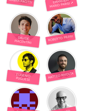
AMBRA PACITTI
EMANUELE
MARIO PARISI ➚
ROBERTO PIERRI
DAVIDE
PIACENTINI
MATTEO RIVOLTA
EUGENIO
PUGLIESE