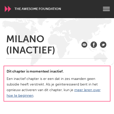
THE AWESOME FOUNDATION
WORLDWIDE
MILANO
Conservation and Climate
Disability
Dragon Dreaming
(INACTIEF)
On the Water
ARMENIA
Javakhk
Yerevan
Dit chapter is momenteel inactief.
Een inactief chapter is er een dat in zes maanden geen
subsidie heeft verstrekt. Als je geïnteresseerd bent in het
AUSTRALIA
opnieuw activeren van dit chapter, kun je
meer leren over
Adelaide
Fleurieu
hoe te beginnen
.
Lake Mac
Lower Hunter
Newcastle
Sydney