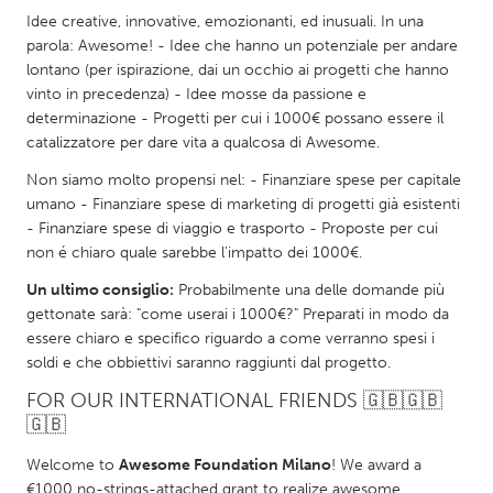
Idee creative, innovative, emozionanti, ed inusuali. In una
Gainesville, FL
Georgetown, MA
parola: Awesome! - Idee che hanno un potenziale per andare
Gloucester, MA
Hamilton-Wenham, MA
lontano (per ispirazione, dai un occhio ai progetti che hanno
vinto in precedenza) - Idee mosse da passione e
Ipswich, MA
Key West, FL
determinazione - Progetti per cui i 1000€ possano essere il
Los Angeles, CA
Miami, FL
catalizzatore per dare vita a qualcosa di Awesome.
New York City, NY
Newburgh, NY
Non siamo molto propensi nel: - Finanziare spese per capitale
umano - Finanziare spese di marketing di progetti già esistenti
Newburyport, MA
North Minneapolis, MN
- Finanziare spese di viaggio e trasporto - Proposte per cui
Oahu, HI
Orlando, FL
non é chiaro quale sarebbe l'impatto dei 1000€.
Peekskill, NY
Philadelphia, PA
Un ultimo consiglio:
Probabilmente una delle domande più
gettonate sarà: "come userai i 1000€?" Preparati in modo da
Pittsburgh, PA
Portland, OR
essere chiaro e specifico riguardo a come verranno spesi i
Poughkeepsie, NY
Rhode Island
soldi e che obbiettivi saranno raggiunti dal progetto.
FOR OUR INTERNATIONAL FRIENDS 🇬🇧🇬🇧
Rockport, MA
San Antonio, TX
🇬🇧
San Francisco, CA
San Jose, CA
Welcome to
Awesome Foundation Milano
! We award a
Santa Cruz, CA
Seattle, WA
€1000 no-strings-attached grant to realize awesome