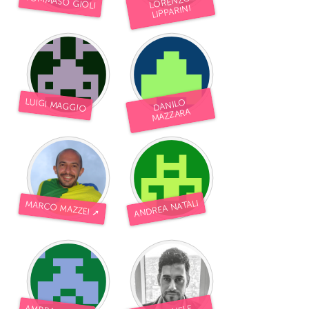
TOMMASO GIOLI
LORENZO
LIPPARINI
LUIGI MAGGIO
DANILO
MAZZARA
ANDREA NATALI
MARCO MAZZEI ➚