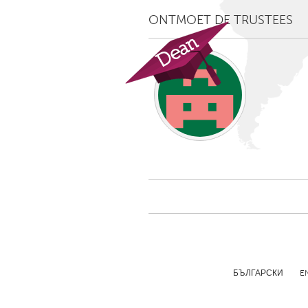
Amherstburg
Kingston
ONTMOET DE TRUSTEES
Ottawa
South S
MALAYSIA
Kuala Lumpur
NETHERLANDS
Leiden
Rotterd
QATAR
Qatar
SINGAPORE
Singapore
БЪЛГАРСКИ
E