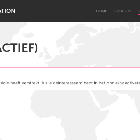
ATION
HOME
OVER ONS
CTIEF)
Dragon Dreaming
On the Water
idie heeft verstrekt. Als je geïnteresseerd bent in het opnieuw activer
Lake Mac
Lower Hunter