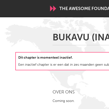
THE AWESOME FOUND
WORLDWIDE
BUKAVU (INA
Conservation and Climate
Disability
ARMENIA
Dit chapter is momenteel inactief.
Javakhk
Yerevan
Een inactief chapter is er een dat in zes maanden geen subs
AUSTRALIA
Adelaide
Fleurieu
Sydney
OVER ONS
Coming soon.
CANADA