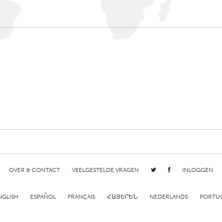
Kitchener-Waterloo
New Glasgow
hore
Toronto
am
Utrecht
OVER & CONTACT
VEELGESTELDE VRAGEN
INLOGGEN
NGLISH
ESPAÑOL
FRANÇAIS
ՀԱՅԵՐԵՆ
NEDERLANDS
PORTU