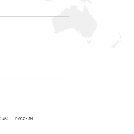
Newmarket
GUÊS
РУССКИЙ