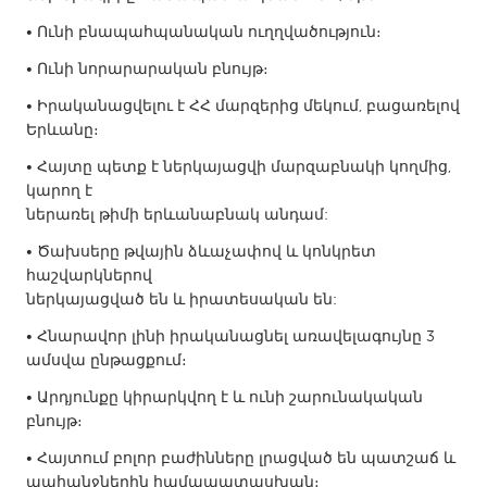
Gainesville, FL
Georgetown, MA
• Ունի բնապահպանական ուղղվածություն։
Gloucester, MA
Hamilton-Wenham, MA
• Ունի նորարարական բնույթ։
Ipswich, MA
Key West, FL
• Իրականացվելու է ՀՀ մարզերից մեկում, բացառելով
Երևանը։
Los Angeles, CA
Miami, FL
• Հայտը պետք է ներկայացվի մարզաբնակի կողմից,
New York City, NY
Newburgh, NY
կարող է
Newburyport, MA
North Minneapolis, MN
ներառել թիմի երևանաբնակ անդամ:
Oahu, HI
Orlando, FL
• Ծախսերը թվային ձևաչափով և կոնկրետ
հաշվարկներով
Peekskill, NY
Philadelphia, PA
ներկայացված են և իրատեսական են:
Pittsburgh, PA
Portland, OR
• Հնարավոր լինի իրականացնել առավելագույնը 3
Poughkeepsie, NY
Rhode Island
ամսվա ընթացքում։
Rockport, MA
San Antonio, TX
• Արդյունքը կիրարկվող է և ունի շարունակական
բնույթ։
San Francisco, CA
San Jose, CA
• Հայտում բոլոր բաժինները լրացված են պատշաճ և
Santa Cruz, CA
Seattle, WA
պահանջներին համապատասխան։