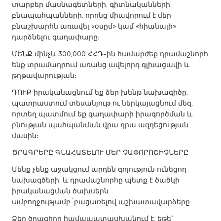
QATAR
տարբեր մասնագետների, գիտնականների,
Qatar
բնապահպանների, որոնց միավորում է մեր
բնաշխարհն առավել «օսըմ» կամ «հիանալի»
դարձնելու գաղափարը։
SINGAPORE
ՄԵՆՔ մինչև 300,000 ՀՀԴ-ին համարժեք դրամաշնորհ
Singapore
ենք տրամադրում առանց ավելորդ գլխացավի և
թղթավարության։
UNITED KINGDOM
ԴՈՒՔ իրականացնում եք ձեր խենթ նախագիծը,
պատրաստում տեսանյութ ու ներկայացնում մեզ,
Glasgow
որտեղ պատմում եք գաղափարի իրագործման և
բնության պահպանման վրա դրա ազդեցության
UNITED STATES
մասին։
Ann Arbor, MI
Austin, TX
ԾՐԱԳՐԵՐԸ ԳՆԱՀԱՏԵԼՈՒ ՄԵՐ ՉԱՓՈՐՈՇԻՉՆԵՐԸ
Baltimore, MD
Boston, MA
Մենք չենք աջակցում արդեն գոյություն ունեցող
նախագծերի, և դրամաշնորհը պետք է ծածկի
Burlingame-San Mateo, CA
Cass Clay
իրականացման ծախսերն
Chicago, IL
Cleveland, OH
ամբողջությամբ`բացառելով աշխատավարձերը:
Detroit, MI
Durham, NC
Ձեր ծրագիրը համապատասխանում է, եթե՝