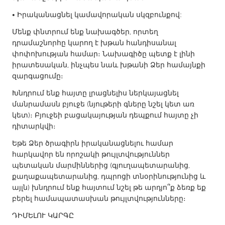
South Bend, IN
St. Paul, MN
• Իրականացնել կամավորական սկզբունքով:
State College, PA
Washington, DC
Մենք փնտրում ենք նախագծեր, որտեղ
Westminster, MD
դրամաշնորհը կարող է խթան հանդիսանալ
փոփոխության համար։ Նախագիծը պետք է լինի
իրատեսական, ինչպես նաև խթանի Ձեր համայնքի
UZBEKISTAN
զարգացումը։
Tashkent
Խնդրում ենք հայտը լրացնելիս ներկայացնել
մանրամասն բյուջե (նյութերի գները նշել կետ առ
կետ)։ Բյուջեի բացակայության դեպքում հայտը չի
դիտարկվի։
Եթե Ձեր ծրագիրն իրականացնելու համար
հարկավոր են որոշակի թույլտվություններ
պետական մարմիններից (գյուղապետարանից,
քաղաքապետարանից, դպրոցի տնօրինությունից և
այլն) խնդրում ենք հայտում նշել թե արդյո՞ք ձեռք եք
բերել համապատասխան թույլտվությունները։
ԴԻՄԵԼՈՒ ԿԱՐԳԸ