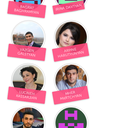
IRINA DAVTYAN
BAGRAT
BAGHRAMYAN
ARPINE
VAZGEN
HARUTYUNYAN
GALSTYAN
LUCINEH
MHER
MKRTCHYAN
KASSARJIAN