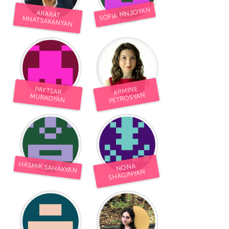
SOFIA MNJOYAN
ARARAT
MNATSAKANYAN
ARMINE
PAYTSAR
PETROSYAN
MURADYAN
HASMIK SAHAKYAN
NONA
SHAGINYAN