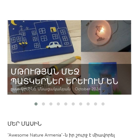
CANADA
Amherstburg
Kingston
Kitchener-Waterloo
New Glasgow
Newmarket
Ottawa
South Shore
Toronto
ՄԹՈՒԹՅԱՆ ՄԵՋ
MALAYSIA
ՊԱՏԿԵՐՆԵՐ ԵՐԵՒՈՒՄ ԵՆ
Kuala Lumpur
ըստ Արմինե Մնացականյան
October 2024
NETHERLANDS
Leiden
Rotterdam
Utrecht
ՄԵՐ ՄԱՍԻՆ
“Awesome Nature Armenia”-ն իր շուրջ է միավորել