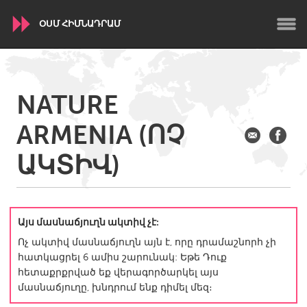
ՕՍՄ ՀԻՄՆԱԴՐԱՄ
WORLDWIDE
NATURE
Conservation and Climate
Disability
Dragon Dreaming
ARMENIA (ՈՉ
On the Water
ԱԿՏԻՎ)
ARMENIA
Javakhk
Yerevan
Այս մասնաճյուղն ակտիվ չէ:
AUSTRALIA
Ոչ ակտիվ մասնաճյուղն այն է, որը դրամաշնորհ չի
Adelaide
Fleurieu
հատկացրել 6 ամիս շարունակ: Եթե Դուք
Lake Mac
Lower Hunter
հետաքրքրված եք վերագործարկել այս
մասնաճյուղը, խնդրում ենք դիմել մեզ։
Newcastle
Sydney