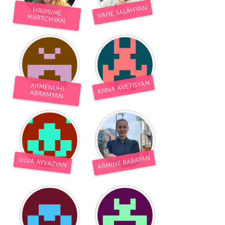
VAHE SALAHYAN
HRIPSIME
MKRTCHYAN
ANNA AVETISYAN
ARMENUHI
ABRAMYAN
ARMINE BABAYAN
SILVA AYVAZYAN