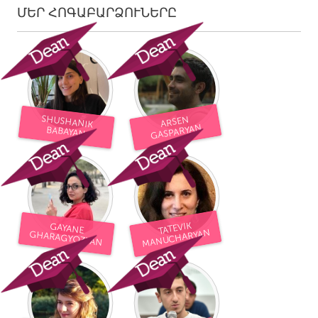
ՄԵՐ ՀՈԳԱԲԱՐՁՈՒՆԵՐԸ
SHUSHANIK
ARSEN
GASPARYAN
BABAYAN
TATEVIK
GAYANE
MANUCHARYAN
GHARAGYOZYAN