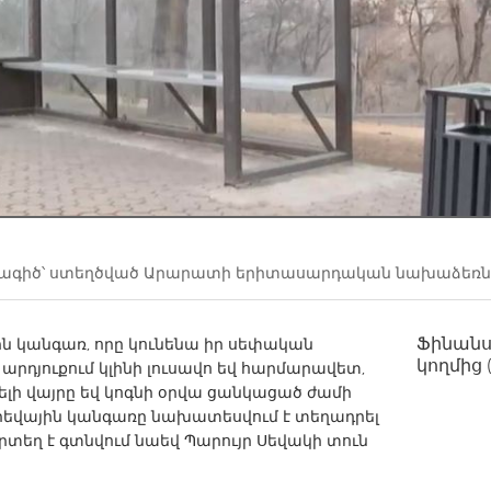
Kitchener-Waterloo
New Glasgow
hore
Toronto
am
Utrecht
գիծ՝ ստեղծված
Արարատի երիտասարդական նախաձեռնու
Ֆինան
ն կանգառ, որը կունենա իր սեփական
կողմից
արդյուքում կլինի լուսավո եվ հարմարավետ,
լի վայրը եվ կոգնի օրվա ցանկացած ժամի
Արեվային կանգառը նախատեսվում է տեղադրել
տեղ է գտնվում նաեվ Պարույր Սեվակի տուն