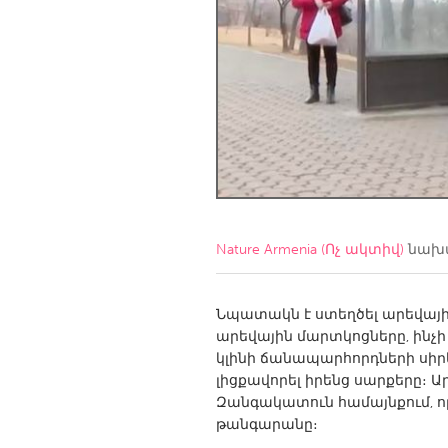
Amherstburg
Kingston
Ottawa
South S
MALAYSIA
Kuala Lumpur
NETHERLANDS
Leiden
Rotterd
Nature Armenia (Ոչ ակտիվ)
նախա
QATAR
Qatar
Նպատակն է ստեղծել արեվայի
արեվային մարտկոցները, ինչի 
կլինի ճանապարհորդների սիրե
SINGAPORE
լիցքավորել իրենց սարքերը։ 
Singapore
Զանգակատուն համայնքում, որ
թանգարանը։