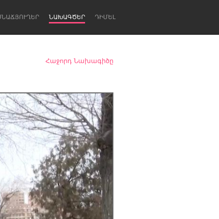
ՍՆԱՃՅՈՒՂԵՐ
ՆԱԽԱԳԾԵՐ
ԴԻՄԵԼ
Հաջորդ Նախագիծը
Newcastle