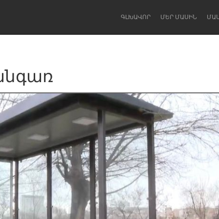
ԳԼԽԱՎՈՐ
ՄԵՐ ՄԱՍԻՆ
ՄԱ
անգառ
Dragon Dreaming
On the Water
Lake Mac
Lower Hunter