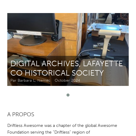
CANADA
Amherstburg
Kingston
Kitchener-Waterloo
New Glasgow
Newmarket
Ottawa
South Shore
Toronto
DIGITAL ARCHIVES, LAFAYETTE
CO HISTORICAL SOCIETY
MALAYSIA
Kuala Lumpur
Par Barbara L. Nemec
October 2024
NETHERLANDS
Leiden
Rotterdam
A PROPOS
Utrecht
Driftless Awesome was a chapter of the global Awesome
Foundation serving the “Driftless” region of