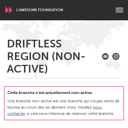
L'AWESOME FOUNDATION
WORLDWIDE
DRIFTLESS
Conservation and Climate
Disability
Dragon Dreaming
REGION (NON-
On the Water
ACTIVE)
ARMENIA
Javakhk
Yerevan
Cette branche n'est actuellement non-active.
AUSTRALIA
Une branche non-active est une branche qui n’a pas remis de
Adelaide
Fleurieu
bourse au cours des six derniers mois. Veuillez
nous
Lake Mac
Lower Hunter
contacter
si cela vous intéresse de relancer cette branche.
Newcastle
Sydney