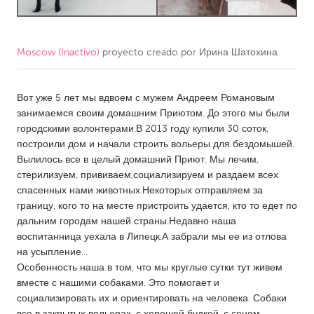
CANADA
Amherstburg
Kingston
Moscow (Inactivo)
proyecto creado por
Ирина Шатохина
Kitchener-Waterloo
New Glasgow
Вот уже 5 лет мы вдвоем с мужем Андреем Романовым
Newmarket
Ottawa
занимаемся своим домашним Приютом. До этого мы были
South Shore
Toronto
городскими волонтерами.В 2013 году купили 30 соток,
построили дом и начали строить вольеры для бездомышей.
Вылилось все в целый домашний Приют. Мы лечим,
MALAYSIA
стерилизуем, прививаем,социализируем и раздаем всех
Kuala Lumpur
спасенных нами животных.Некоторых отправляем за
границу, кого то на месте пристроить удается, кто то едет по
дальним городам нашей страны.Недавно наша
NETHERLANDS
воспитанница уехала в Липецк.А забрали мы ее из отлова
Leiden
Rotterdam
на усыпление...
Особенность наша в том, что мы круглые сутки тут живем
Utrecht
вместе с нашими собаками. Это помогает и
социализировать их и ориентировать на человека. Собаки
все в закрытых вольерах, с хорошей будкой, с сеном.