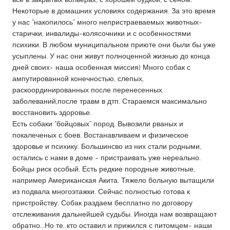
QATAR
Некоторые в домашних условиях содержания. За это время
Qatar
у нас "накопилось" много непристраеваемых животных-
старички, инвалиды-колясочники и с особенностями
психики. В любом муниципальном приюте они были бы уже
SINGAPORE
усыплены. У нас они живут полноценной жизнью до конца
Singapore
дней своих- наша особенная миссия) Много собак с
ампутированной конечностью, слепых,
раскоординированных после перенесенных
UNITED KINGDOM
заболеваний,после травм в дтп. Стараемся максимально
Glasgow
восстановить здоровье.
Есть собаки "бойцовых" пород. Вывозили рваных и
покалеченых с боев. Востанавливаем и физическое
UNITED STATES
здоровье и психику. Большинсво из них стали родными,
Ann Arbor, MI
Austin, TX
остались с нами в доме - пристраивать уже нереально.
Бойцы риск особый. Есть редкие породные животные,
Baltimore, MD
Boston, MA
например Американская Акита. Тяжело больную вытащили
Burlingame-San Mateo, CA
Cass Clay
из подвала многоэтажки. Сейчас полностью готова к
пристройству. Собак раздаем бесплатно по договору
Chicago, IL
Cleveland, OH
отслеживания дальнейшей судьбы. Иногда нам возвращают
Detroit, MI
Durham, NC
обратно...Но те, кто оставил и прижился с питомцем- наши