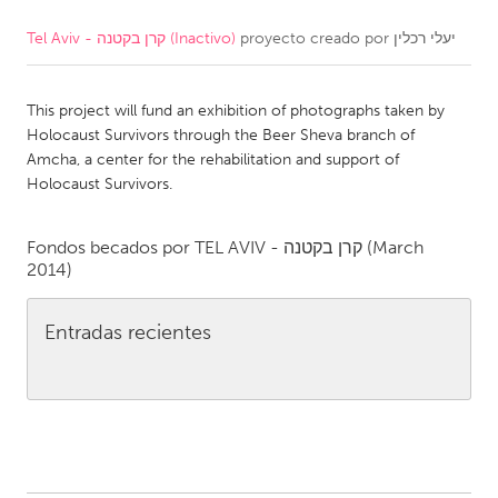
Tel Aviv - קרן בקטנה (Inactivo)
proyecto creado por
יעלי רכלין
CANADA
Amherstburg
Kingston
This project will fund an exhibition of photographs taken by
Kitchener-Waterloo
New Glasgow
Holocaust Survivors through the Beer Sheva branch of
Newmarket
Ottawa
Amcha, a center for the rehabilitation and support of
Holocaust Survivors.
South Shore
Toronto
Fondos becados por
TEL AVIV - קרן בקטנה
(March
MALAYSIA
2014)
Kuala Lumpur
Entradas recientes
NETHERLANDS
Leiden
Rotterdam
Utrecht