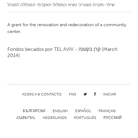
שילר-תכנית מצטייני נשיא המסלול האקדמי המכללה למנהל
CANADA
Amherstburg
Kingston
A grant for the renovation and redecoration of a community
center.
Kitchener-Waterloo
New Glasgow
Newmarket
Ottawa
Fondos becados por
TEL AVIV - קרן בקטנה
(March
South Shore
Toronto
2014)
MALAYSIA
Kuala Lumpur
ACERCA & CONTACTO
FAQ
INICIAR
NETHERLANDS
Leiden
Rotterdam
БЪЛГАРСКИ
ENGLISH
ESPAÑOL
FRANÇAIS
ՀԱՅԵՐԵՆ
NEDERLANDS
PORTUGUÊS
РУССКИЙ
Utrecht