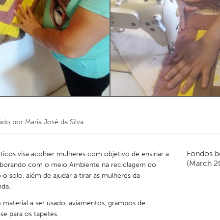
Kitchener-Waterloo
New Glasgow
hore
Toronto
am
Utrecht
ado por
Maria José da Silva
Fondos b
uticos visa acolher mulheres com objetivo de ensinar a
(March 2
olaborando com o meio Ambiente na reciclagem do
o o solo, além de ajudar a tirar as mulheres da
nda.
 material a ser usado, aviamentos, grampos de
se para os tapetes.