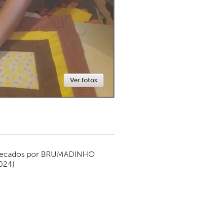
Newmarket
Ver fotos
ecados por
BRUMADINHO
024)