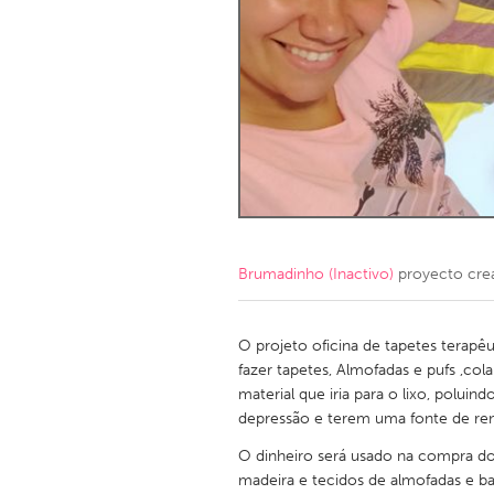
Amherstburg
Kingston
Ottawa
South S
MALAYSIA
Kuala Lumpur
NETHERLANDS
Leiden
Rotterd
Brumadinho (Inactivo)
proyecto cre
QATAR
Qatar
O projeto oficina de tapetes terapê
fazer tapetes, Almofadas e pufs ,c
material que iria para o lixo, poluind
SINGAPORE
depressão e terem uma fonte de re
Singapore
O dinheiro será usado na compra do
madeira e tecidos de almofadas e ba