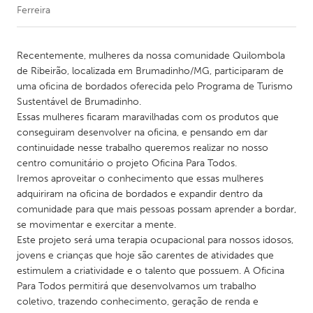
Ferreira
CANADA
Amherstburg
Kingston
Recentemente, mulheres da nossa comunidade Quilombola
de Ribeirão, localizada em Brumadinho/MG, participaram de
Kitchener-Waterloo
New Glasgow
uma oficina de bordados oferecida pelo Programa de Turismo
Newmarket
Ottawa
Sustentável de Brumadinho.
Essas mulheres ficaram maravilhadas com os produtos que
South Shore
Toronto
conseguiram desenvolver na oficina, e pensando em dar
continuidade nesse trabalho queremos realizar no nosso
centro comunitário o projeto Oficina Para Todos.
MALAYSIA
Iremos aproveitar o conhecimento que essas mulheres
Kuala Lumpur
adquiriram na oficina de bordados e expandir dentro da
comunidade para que mais pessoas possam aprender a bordar,
se movimentar e exercitar a mente.
NETHERLANDS
Este projeto será uma terapia ocupacional para nossos idosos,
Leiden
Rotterdam
jovens e crianças que hoje são carentes de atividades que
estimulem a criatividade e o talento que possuem. A Oficina
Utrecht
Para Todos permitirá que desenvolvamos um trabalho
coletivo, trazendo conhecimento, geração de renda e