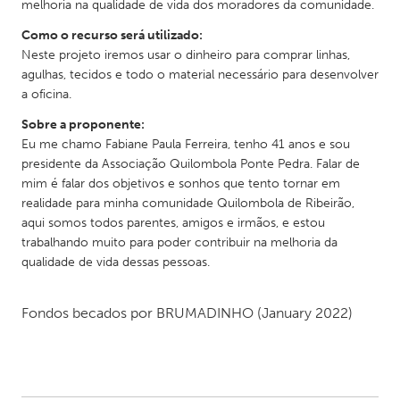
QATAR
melhoria na qualidade de vida dos moradores da comunidade.
Qatar
Como o recurso será utilizado:
Neste projeto iremos usar o dinheiro para comprar linhas,
agulhas, tecidos e todo o material necessário para desenvolver
SINGAPORE
a oficina.
Singapore
Sobre a proponente:
Eu me chamo Fabiane Paula Ferreira, tenho 41 anos e sou
UNITED KINGDOM
presidente da Associação Quilombola Ponte Pedra. Falar de
mim é falar dos objetivos e sonhos que tento tornar em
Glasgow
realidade para minha comunidade Quilombola de Ribeirão,
aqui somos todos parentes, amigos e irmãos, e estou
UNITED STATES
trabalhando muito para poder contribuir na melhoria da
qualidade de vida dessas pessoas.
Ann Arbor, MI
Austin, TX
Baltimore, MD
Boston, MA
Fondos becados por
BRUMADINHO
(January 2022)
Burlingame-San Mateo, CA
Cass Clay
Chicago, IL
Cleveland, OH
Detroit, MI
Durham, NC