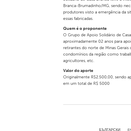
UNITED KINGDOM
Branca-Brumadinho/MG, sendo neces
Glasgow
produtores visto a emergência da si
essas fabricadas.
Quem é o proponente
UNITED STATES
O Grupo de Apoio Solidário de Casa
Ann Arbor, MI
Austin, T
aproximadamente 02 anos para apoiar
retirantes do norte de Minas Gerais
Cass Clay
Chicago,
condomínios da região como trabalha
Gainesville, FL
Georget
agricultores, etc.
Key West, FL
Los Ange
Valor do aporte
Originalmente R$2.500,00, sendo 
Newburyport, MA
North Mi
em um total de R$ 5000
Philadelphia, PA
Pittsburg
Rockport, MA
San Anto
Seattle, WA
South Be
Westminster, MD
БЪЛГАРСКИ
E