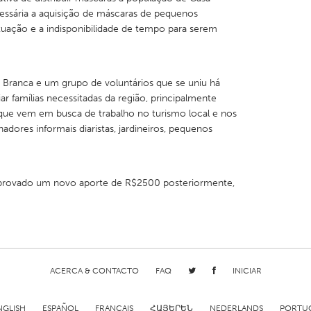
sária a aquisição de máscaras de pequenos
tuação e a indisponibilidade de tempo para serem
 Branca e um grupo de voluntários que se uniu há
X
Baltimore, MD
Boston, MA
 famílias necessitadas da região, principalmente
 que vem em busca de trabalho no turismo local e nos
 IL
Cleveland, OH
Detroit, MI
dores informais diaristas, jardineiros, pequenos
own, MA
Gloucester, MA
Hamilton-Wenham,
les, CA
Miami, FL
New York City, NY
aprovado um novo aporte de R$2500 posteriormente,
nneapolis, MN
Oahu, HI
Orlando, FL
h, PA
Portland, OR
Poughkeepsie, NY
nio, TX
San Francisco, CA
San Jose, CA
nd, IN
St. Paul, MN
State College, PA
ACERCA & CONTACTO
FAQ
INICIAR
NGLISH
ESPAÑOL
FRANÇAIS
ՀԱՅԵՐԵՆ
NEDERLANDS
PORTU