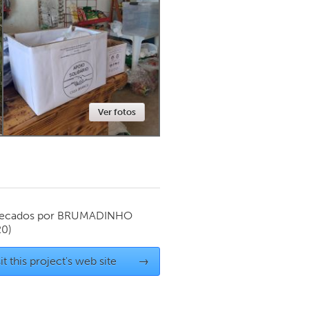
Newmarket
Ver fotos
ecados por
BRUMADINHO
20)
it this project's web site
→