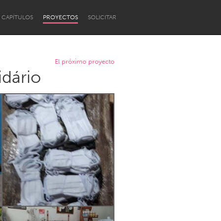
CAPÍTULOS
PROYECTOS
SOLICITAR
El próximo proyecto
idário
Newcastle