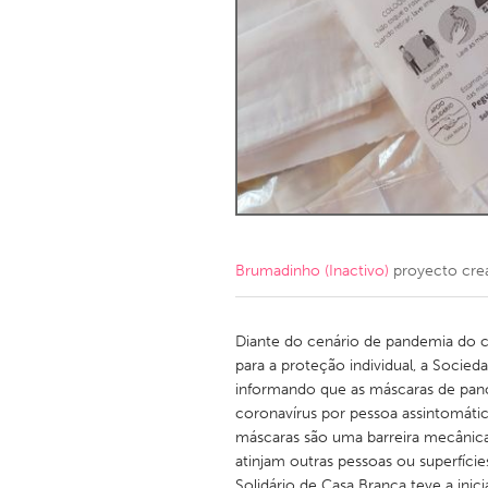
Amherstburg
Kingston
Ottawa
South S
MALAYSIA
Kuala Lumpur
NETHERLANDS
Leiden
Rotterd
Brumadinho (Inactivo)
proyecto cre
QATAR
Qatar
Diante do cenário de pandemia do c
para a proteção individual, a Socieda
informando que as máscaras de pan
SINGAPORE
coronavírus por pessoa assintomátic
Singapore
máscaras são uma barreira mecânica p
atinjam outras pessoas ou superfície
Solidário de Casa Branca teve a inic