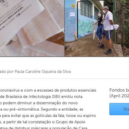
Kitchener-Waterloo
New Glasgow
hore
Toronto
am
Utrecht
ado por
Paula Caroline Siqueira da Silva
Fondos b
oronavírus e com a escassez de produtos essenciais
(April 20
de Brasileira de Infectologia (SBI) emitiu nota
o podem diminuir a disseminação do novo
Vis
a ou pré-sintomática. Segundo a entidade, as
ara evitar que as gotículas da fala, tosse ou espirro
s, a partir de tal constatação o Grupo de Apoio
iativa de distribuir máscaras a população de Casa