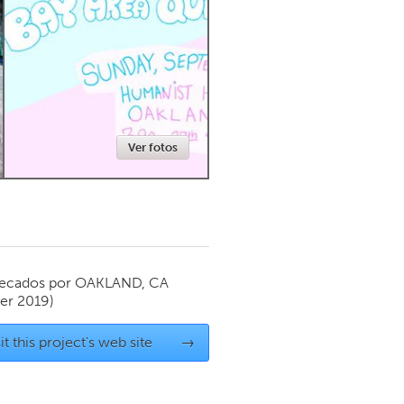
Newmarket
Ver fotos
ecados por
OAKLAND, CA
er 2019)
it this project's web site
→