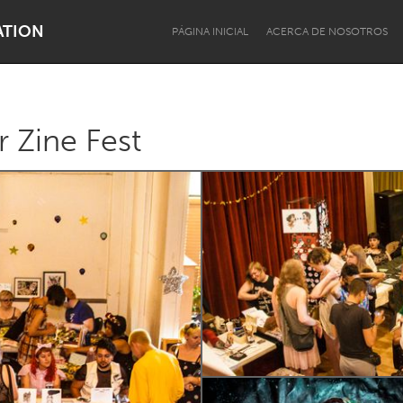
ATION
PÁGINA INICIAL
ACERCA DE NOSOTROS
 Zine Fest
Dragon Dreaming
On the Water
Lake Mac
Lower Hunter