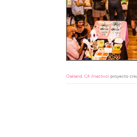
Amherstburg
Kingston
Ottawa
South S
MALAYSIA
Kuala Lumpur
NETHERLANDS
Leiden
Rotterd
Oakland, CA (Inactivo)
proyecto cre
QATAR
Qatar
SINGAPORE
Singapore