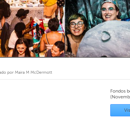
Kitchener-Waterloo
New Glasgow
hore
Toronto
am
Utrecht
ado por
Maira M McDermott
Fondos b
(Novemb
Vis