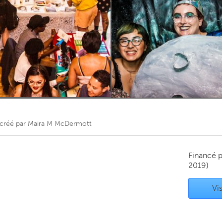
Kitchener-Waterloo
New Glasgow
hore
Toronto
am
Utrecht
créé par
Maira M McDermott
Financé 
2019)
Vis