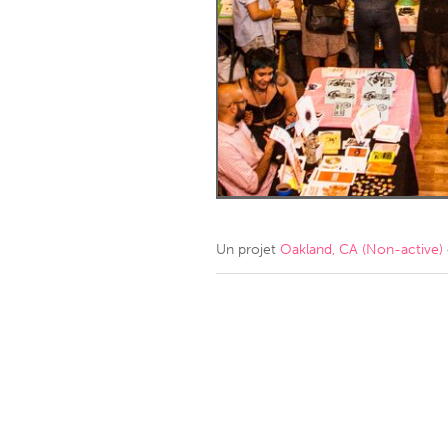
Amherstburg
Kingston
Ottawa
South S
MALAYSIA
Kuala Lumpur
NETHERLANDS
Leiden
Rotterd
Un projet
Oakland, CA (Non-active)
QATAR
Qatar
SINGAPORE
Singapore