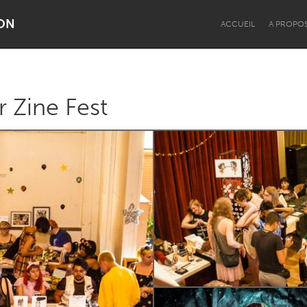
ON
ACCUEIL
A PROPO
 Zine Fest
Dragon Dreaming
On the Water
Lake Mac
Lower Hunter