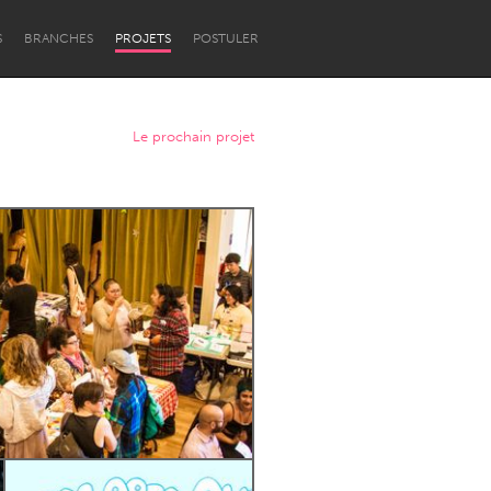
S
BRANCHES
PROJETS
POSTULER
Le prochain projet
Newcastle