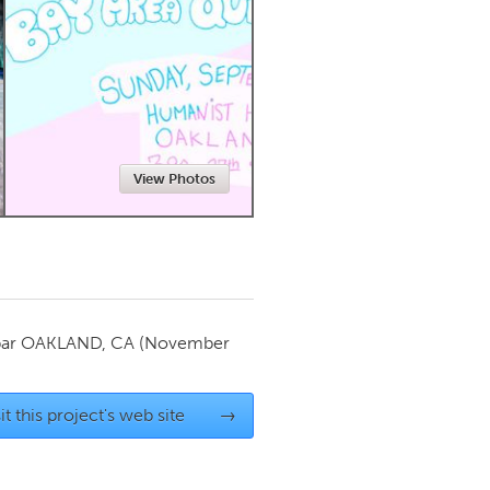
Newmarket
View Photos
par
OAKLAND, CA
(November
it this project's web site
→