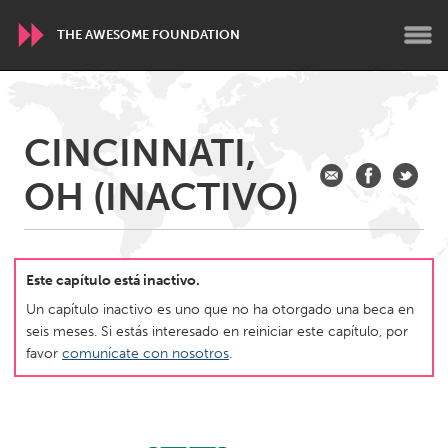
THE AWESOME FOUNDATION
WORLDWIDE
CINCINNATI,
Conservation and Climate
Disability
Dragon Dreaming
OH (INACTIVO)
On the Water
ARMENIA
Javakhk
Yerevan
Este capítulo está inactivo.
Un capítulo inactivo es uno que no ha otorgado una beca en
seis meses. Si estás interesado en reiniciar este capítulo, por
AUSTRALIA
favor
comunícate con nosotros
.
Adelaide
Fleurieu
Lake Mac
Lower Hunter
Newcastle
Sydney