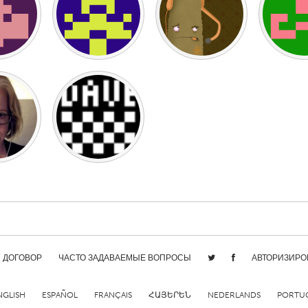
X
Baltimore, MD
Boston, MA
 IL
Cleveland, OH
Detroit, MI
own, MA
Gloucester, MA
Hamilton-Wenham,
les, CA
Miami, FL
New York City, NY
nneapolis, MN
Oahu, HI
Orlando, FL
h, PA
Portland, OR
Poughkeepsie, NY
nio, TX
San Francisco, CA
San Jose, CA
nd, IN
St. Paul, MN
State College, PA
/ ДОГОВОР
ЧАСТО ЗАДАВАЕМЫЕ ВОПРОСЫ
АВТОРИЗИРО
NGLISH
ESPAÑOL
FRANÇAIS
ՀԱՅԵՐԵՆ
NEDERLANDS
PORTU