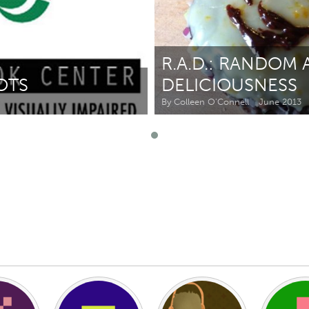
Kitchener-Waterloo
New Glasgow
hore
Toronto
R.A.D.: RANDOM 
OTS
DELICIOUSNESS
By Colleen O'Connell
June 2013
am
Utrecht