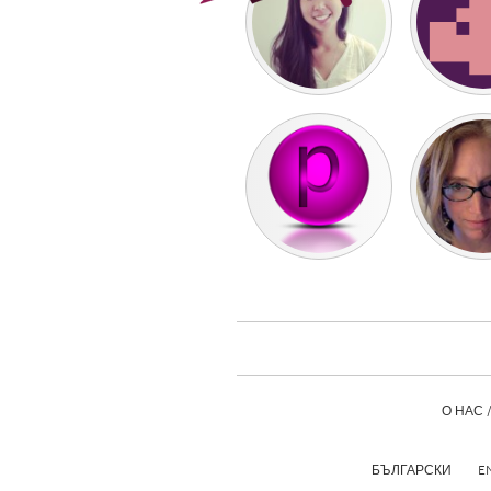
UNITED KINGDOM
Glasgow
UNITED STATES
Ann Arbor, MI
Austin, T
Cass Clay
Chicago,
Gainesville, FL
Georget
Key West, FL
Los Ange
Newburyport, MA
North Mi
Philadelphia, PA
Pittsburg
Rockport, MA
San Anto
Seattle, WA
South Be
О НАС 
Westminster, MD
БЪЛГАРСКИ
E