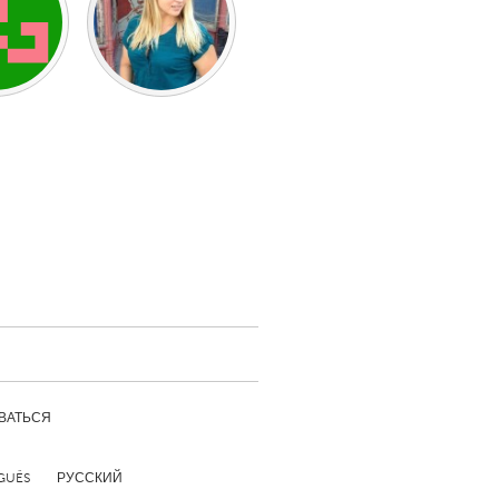
Burlingame-San Mateo, CA
Durham, NC
 MA
Ipswich, MA
Newburgh, NY
Peekskill, NY
Rhode Island
Santa Cruz, CA
Washington, DC
ВАТЬСЯ
GUÊS
РУССКИЙ