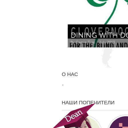
Amherstburg
Kingston
Ottawa
South S
MALAYSIA
DINING WITH D
Kuala Lumpur
By Camie Tuel
July 2013
NETHERLANDS
Leiden
Rotterd
О НАС
QATAR
-
Qatar
НАШИ ПОПЕЧИТЕЛИ
SINGAPORE
Singapore