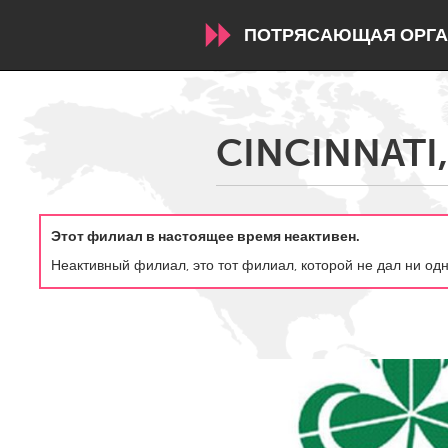
ПОТРЯСАЮЩАЯ ОРГА
WORLDWIDE
CINCINNATI,
Conservation and Climate
Disability
ARMENIA
Этот филиал в настоящее время неактивен.
Javakhk
Yerevan
Неактивный филиал, это тот филиал, которой не дал ни од
AUSTRALIA
Adelaide
Fleurieu
Sydney
CANADA