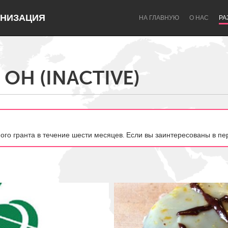
НИЗАЦИЯ
НА ГЛАВНУЮ
О НАС
РА
 OH (INACTIVE)
Dragon Dreaming
On the Water
ного гранта в течение шести месяцев. Если вы заинтересованы в пе
Lake Mac
Lower Hunter