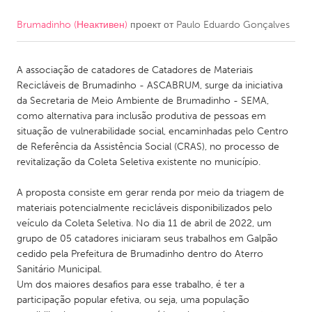
Brumadinho (Неактивен)
проект от
Paulo Eduardo Gonçalves
CANADA
Amherstburg
Kingston
A associação de catadores de Catadores de Materiais
Kitchener-Waterloo
New Glasgow
Recicláveis de Brumadinho - ASCABRUM, surge da iniciativa
Newmarket
Ottawa
da Secretaria de Meio Ambiente de Brumadinho - SEMA,
como alternativa para inclusão produtiva de pessoas em
South Shore
Toronto
situação de vulnerabilidade social, encaminhadas pelo Centro
de Referência da Assistência Social (CRAS), no processo de
revitalização da Coleta Seletiva existente no município.
MALAYSIA
Kuala Lumpur
A proposta consiste em gerar renda por meio da triagem de
materiais potencialmente recicláveis disponibilizados pelo
veículo da Coleta Seletiva. No dia 11 de abril de 2022, um
NETHERLANDS
grupo de 05 catadores iniciaram seus trabalhos em Galpão
Leiden
Rotterdam
cedido pela Prefeitura de Brumadinho dentro do Aterro
Sanitário Municipal.
Utrecht
Um dos maiores desafios para esse trabalho, é ter a
participação popular efetiva, ou seja, uma população