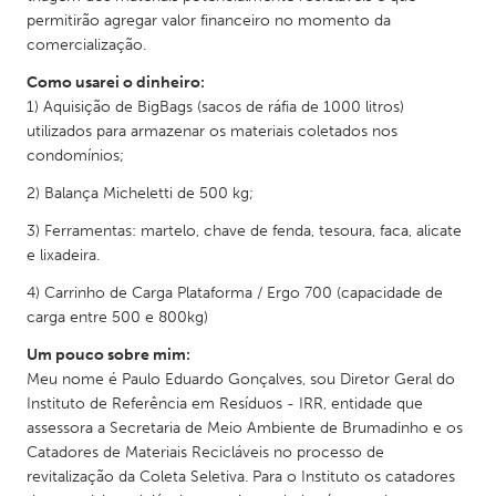
permitirão agregar valor financeiro no momento da
Gainesville, FL
Georgetown, MA
comercialização.
Gloucester, MA
Hamilton-Wenham, MA
Como usarei o dinheiro:
Ipswich, MA
Key West, FL
1) Aquisição de BigBags (sacos de ráfia de 1000 litros)
utilizados para armazenar os materiais coletados nos
Los Angeles, CA
Miami, FL
condomínios;
New York City, NY
Newburgh, NY
2) Balança Micheletti de 500 kg;
Newburyport, MA
North Minneapolis, MN
3) Ferramentas: martelo, chave de fenda, tesoura, faca, alicate
Oahu, HI
Orlando, FL
e lixadeira.
Peekskill, NY
Philadelphia, PA
4) Carrinho de Carga Plataforma / Ergo 700 (capacidade de
carga entre 500 e 800kg)
Pittsburgh, PA
Portland, OR
Um pouco sobre mim:
Poughkeepsie, NY
Rhode Island
Meu nome é Paulo Eduardo Gonçalves, sou Diretor Geral do
Rockport, MA
San Antonio, TX
Instituto de Referência em Resíduos - IRR, entidade que
assessora a Secretaria de Meio Ambiente de Brumadinho e os
San Francisco, CA
San Jose, CA
Catadores de Materiais Recicláveis no processo de
revitalização da Coleta Seletiva. Para o Instituto os catadores
Santa Cruz, CA
Seattle, WA