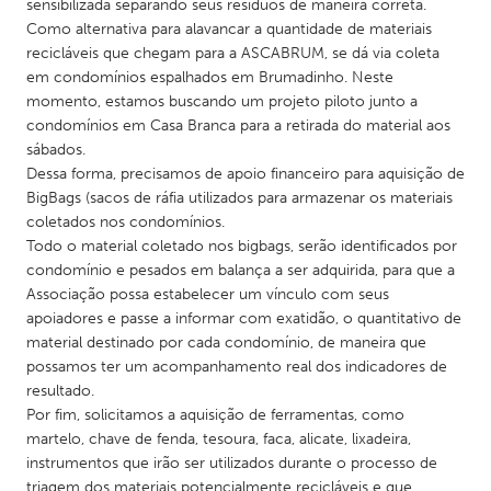
QATAR
sensibilizada separando seus resíduos de maneira correta.
Como alternativa para alavancar a quantidade de materiais
Qatar
recicláveis que chegam para a ASCABRUM, se dá via coleta
em condomínios espalhados em Brumadinho. Neste
SINGAPORE
momento, estamos buscando um projeto piloto junto a
condomínios em Casa Branca para a retirada do material aos
Singapore
sábados.
Dessa forma, precisamos de apoio financeiro para aquisição de
BigBags (sacos de ráfia utilizados para armazenar os materiais
UNITED KINGDOM
coletados nos condomínios.
Glasgow
Todo o material coletado nos bigbags, serão identificados por
condomínio e pesados em balança a ser adquirida, para que a
Associação possa estabelecer um vínculo com seus
UNITED STATES
apoiadores e passe a informar com exatidão, o quantitativo de
Ann Arbor, MI
Austin, TX
material destinado por cada condomínio, de maneira que
possamos ter um acompanhamento real dos indicadores de
Baltimore, MD
Boston, MA
resultado.
Burlingame-San Mateo, CA
Cass Clay
Por fim, solicitamos a aquisição de ferramentas, como
martelo, chave de fenda, tesoura, faca, alicate, lixadeira,
Chicago, IL
Cleveland, OH
instrumentos que irão ser utilizados durante o processo de
Detroit, MI
Durham, NC
triagem dos materiais potencialmente recicláveis e que