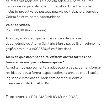
de materiais recicláveis e a coleta seletiva é parte de uma
South Bend, IN
St. Paul, MN
causa que vai para além de um trabalho. Acreditamos na
inclusão produtiva de pessoas pela via do trabalho e vemos a
State College, PA
Washington, DC
Coleta Seletiva como oportunidade.
Westminster, MD
Valor aprovado
R$ 3000,00 (três mil reais).
UZBEKISTAN
A utilização dos equipamentos se dará dentro das
Tashkent
dependência do Aterro Sanitário Municipal de Brumadinho, no
galpão em que a ASCABRUM está instalada.
Além da questão financeira, existem outras formas não-
financeiras em que podemos apoiar?
Acreditamos que somente a educação é capaz de transformar
realidades, dessa forma, capacitações na área de mobilização,
logística e informática, poderiam contribuir com o
crescimento da ASCABRUM.
Подкрепен от
BRUMADINHO
(June 2022)