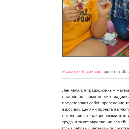
Amherstburg
Kingston
Ottawa
South S
MALAYSIA
Kuala Lumpur
NETHERLANDS
Leiden
Rotterd
Moscow (Неактивен)
проект от
Шес
QATAR
Qatar
Лен являлся традиционным матери
настоящее время многие традиции 
представляет собой проведение тв
SINGAPORE
взрослых. Целями проекта являютс
Singapore
поколения с традиционными текст
труда, а также укрепление семейн
Опыт работы с детьми и подростка