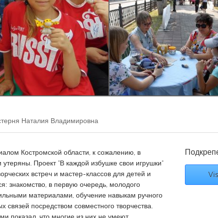
Kitchener-Waterloo
New Glasgow
hore
Toronto
am
Utrecht
терня Наталия Владимировна
Подкреп
алом Костромской области, к сожалению, в
утеряны. Проект "В каждой избушке свои игрушки"
орческих встреч и мастер-классов для детей и
Vis
я: знакомство, в первую очередь, молодого
ильными материалами, обучение навыкам ручного
ых связей посредством совместного творчества.
ми показал, что многие из них не умеют