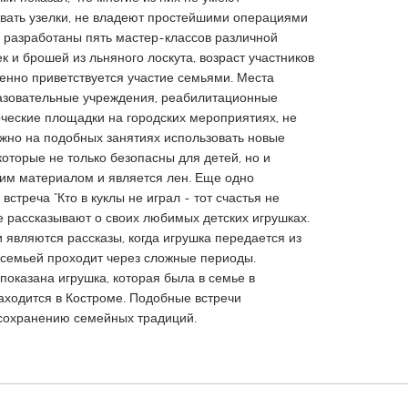
ывать узелки, не владеют простейшими операциями
а разработаны пять мастер-классов различной
к и брошей из льняного лоскута, возраст участников
бенно приветствуется участие семьями. Места
азовательные учреждения, реабилитационные
орческие площадки на городских мероприятиях, не
X
Baltimore, MD
Boston, MA
ажно на подобных занятиях использовать новые
 IL
Cleveland, OH
Detroit, MI
которые не только безопасны для детей, но и
ким материалом и является лен. Еще одно
own, MA
Gloucester, MA
Hamilton-Wenham,
стреча "Кто в куклы не играл - тот счастья не
les, CA
Miami, FL
New York City, NY
ые рассказывают о своих любимых детских игрушках.
являются рассказы, когда игрушка передается из
nneapolis, MN
Oahu, HI
Orlando, FL
 семьей проходит через сложные периоды.
h, PA
Portland, OR
Poughkeepsie, NY
показана игрушка, которая была в семье в
аходится в Костроме. Подобные встречи
nio, TX
San Francisco, CA
San Jose, CA
сохранению семейных традиций.
nd, IN
St. Paul, MN
State College, PA