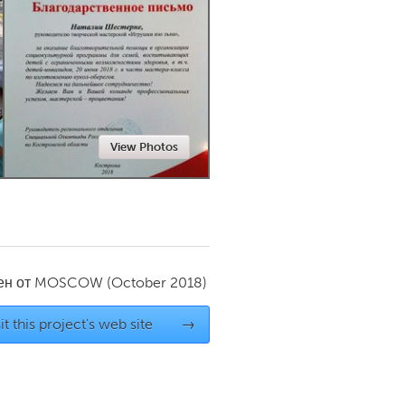
Newmarket
View Photos
ен от
MOSCOW
(October 2018)
it this project's web site
→