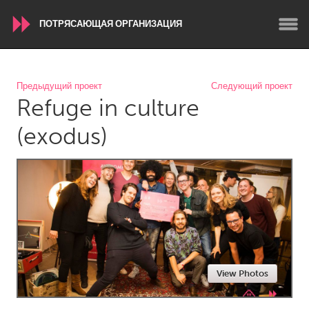
ПОТРЯСАЮЩАЯ ОРГАНИЗАЦИЯ
WORLDWIDE
Предыдущий проект
Следующий проект
Refuge in culture
Conservation and Climate
Disability
Dragon Dreaming
On the Water
(exodus)
ARMENIA
Javakhk
Yerevan
AUSTRALIA
Adelaide
Fleurieu
Lake Mac
Lower Hunter
View Photos
Newcastle
Sydney