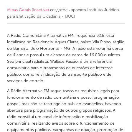
Minas Gerais (Inactive)
создатель проекта
Instituto Jurídico
CANADA
para Efetivação da Cidadania - IJUCI
Amherstburg
Kingston
Kitchener-Waterloo
New Glasgow
A Rádio Comunitária Alternativa FM, frequência 92,5, está
Newmarket
Ottawa
localizada no Residencial Águas Claras, bairro Vila Pinho, região
do Barreiro, Belo Horizonte - MG. A rádio está no ar há cerca
South Shore
Toronto
de 4 anos e possui um alcance de cerca de 16.000 ouvintes.
Seu principal radialista, Wallace Paixão, é uma referência
comunitária para o tratamento de questões de interesse
MALAYSIA
público, como reivindicação de transporte público e de
Kuala Lumpur
serviços de correio.
A Rádio Alternativa FM segue todos os requisitos legais para
NETHERLANDS
funcionamento de rádio comunitária e possui programação
gospel, mas não se restringe ao público evangélico, havendo
Leiden
Rotterdam
abertura para programação de outros grupos religiosos. A
Utrecht
rádio constitui um canal de informação e mobilização
comunitária, realizando avisos sobre o funcionamento de
equipamentos públicos, campanhas de doação, promoção de