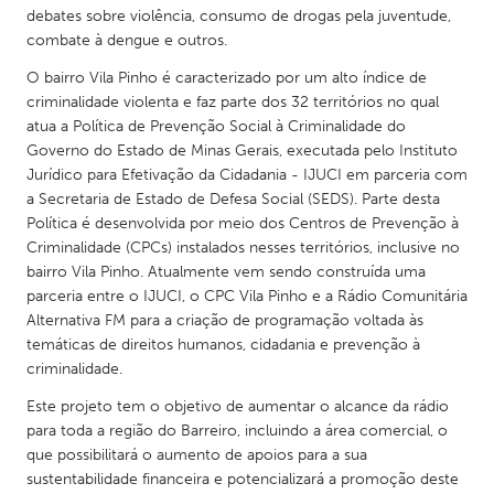
QATAR
debates sobre violência, consumo de drogas pela juventude,
Qatar
combate à dengue e outros.
O bairro Vila Pinho é caracterizado por um alto índice de
SINGAPORE
criminalidade violenta e faz parte dos 32 territórios no qual
atua a Política de Prevenção Social à Criminalidade do
Singapore
Governo do Estado de Minas Gerais, executada pelo Instituto
Jurídico para Efetivação da Cidadania - IJUCI em parceria com
a Secretaria de Estado de Defesa Social (SEDS). Parte desta
UNITED KINGDOM
Política é desenvolvida por meio dos Centros de Prevenção à
Glasgow
Criminalidade (CPCs) instalados nesses territórios, inclusive no
bairro Vila Pinho. Atualmente vem sendo construída uma
parceria entre o IJUCI, o CPC Vila Pinho e a Rádio Comunitária
UNITED STATES
Alternativa FM para a criação de programação voltada às
Ann Arbor, MI
Austin, TX
temáticas de direitos humanos, cidadania e prevenção à
Baltimore, MD
criminalidade.
Boston, MA
Burlingame-San Mateo, CA
Este projeto tem o objetivo de aumentar o alcance da rádio
Cass Clay
para toda a região do Barreiro, incluindo a área comercial, o
Chicago, IL
Cleveland, OH
que possibilitará o aumento de apoios para a sua
sustentabilidade financeira e potencializará a promoção deste
Detroit, MI
Durham, NC