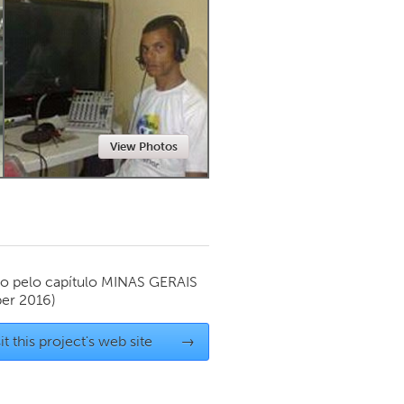
Newmarket
View Photos
o pelo capítulo
MINAS GERAIS
er 2016)
it this project's web site
→