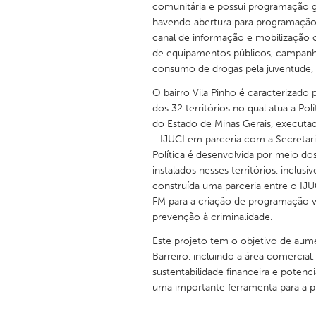
comunitária e possui programação go
UNITED KINGDOM
havendo abertura para programação d
Glasgow
canal de informação e mobilização 
de equipamentos públicos, campanh
consumo de drogas pela juventude,
UNITED STATES
Ann Arbor, MI
Austin, T
O bairro Vila Pinho é caracterizado p
dos 32 territórios no qual atua a Po
Cass Clay
Chicago,
do Estado de Minas Gerais, executada
- IJUCI em parceria com a Secretari
Gainesville, FL
Georget
Política é desenvolvida por meio do
Key West, FL
Los Ange
instalados nesses territórios, inclus
construída uma parceria entre o IJU
Newburyport, MA
North Mi
FM para a criação de programação vo
Philadelphia, PA
Pittsburg
prevenção à criminalidade.
Rockport, MA
San Anto
Este projeto tem o objetivo de aume
Barreiro, incluindo a área comercial
Seattle, WA
South Be
sustentabilidade financeira e potenc
Westminster, MD
uma importante ferramenta para a p