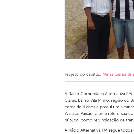
Amherstburg
Kingston
Ottawa
South S
MALAYSIA
Kuala Lumpur
NETHERLANDS
Leiden
Rotterd
Projeto do capítulo
Minas Gerais (Ina
QATAR
Qatar
A Rádio Comunitária Alternativa FM, 
Claras, bairro Vila Pinho, região do 
cerca de 4 anos e possui um alcance 
SINGAPORE
Wallace Paixão, é uma referência co
Singapore
público, como reivindicação de tran
A Rádio Alternativa FM segue todos 