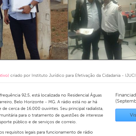
Kitchener-Waterloo
New Glasgow
hore
Toronto
am
Utrecht
tivo)
criado por
Instituto Jurídico para Efetivação da Cidadania - IJUCI
Financiad
frequência 92,5, está localizada no Residencial Águas
(Septemb
Barreiro, Belo Horizonte - MG. A rádio está no ar há
de cerca de 16.000 ouvintes. Seu principal radialista,
Vis
munitária para o tratamento de questões de interesse
sporte público e de serviços de correio.
os requisitos legais para funcionamento de rádio