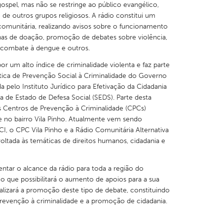
spel, mas não se restringe ao público evangélico,
e outros grupos religiosos. A rádio constitui um
comunitária, realizando avisos sobre o funcionamento
as de doação, promoção de debates sobre violência,
 combate à dengue e outros.
X
Baltimore, MD
Boston, MA
or um alto índice de criminalidade violenta e faz parte
lítica de Prevenção Social à Criminalidade do Governo
 IL
Cleveland, OH
Detroit, MI
 pelo Instituto Jurídico para Efetivação da Cidadania
a de Estado de Defesa Social (SEDS). Parte desta
own, MA
Gloucester, MA
Hamilton-Wenham,
s Centros de Prevenção à Criminalidade (CPCs)
les, CA
Miami, FL
New York City, NY
ive no bairro Vila Pinho. Atualmente vem sendo
CI, o CPC Vila Pinho e a Rádio Comunitária Alternativa
nneapolis, MN
Oahu, HI
Orlando, FL
ltada às temáticas de direitos humanos, cidadania e
h, PA
Portland, OR
Poughkeepsie, NY
nio, TX
San Francisco, CA
San Jose, CA
ntar o alcance da rádio para toda a região do
, o que possibilitará o aumento de apoios para a sua
nd, IN
St. Paul, MN
State College, PA
ializará a promoção deste tipo de debate, constituindo
revenção à criminalidade e a promoção de cidadania.