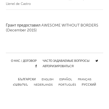
Llenel de Castro
CANADA
Amherstburg
Kingston
Грант предоставил
AWESOME WITHOUT BORDERS
Kitchener-Waterloo
New Glasgow
(December 2015)
Newmarket
Ottawa
South Shore
Toronto
MALAYSIA
О НАС / ДОГОВОР
ЧАСТО ЗАДАВАЕМЫЕ ВОПРОСЫ
Kuala Lumpur
АВТОРИЗИРОВАТЬСЯ
NETHERLANDS
БЪЛГАРСКИ
ENGLISH
ESPAÑOL
FRANÇAIS
ՀԱՅԵՐԵՆ
NEDERLANDS
PORTUGUÊS
РУССКИЙ
Leiden
Rotterdam
Utrecht