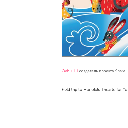
Amherstburg
Kingston
Ottawa
South S
MALAYSIA
Kuala Lumpur
NETHERLANDS
Leiden
Rotterd
Oahu, HI
создатель проекта
Sharel 
QATAR
Qatar
Field trip to Honolulu Thearte for Y
SINGAPORE
Singapore