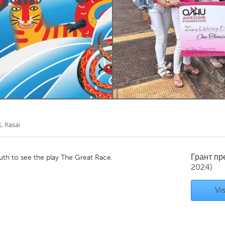
Kitchener-Waterloo
New Glasgow
hore
Toronto
am
Utrecht
L Kasai
Грант п
outh to see the play The Great Race.
2024)
Vis