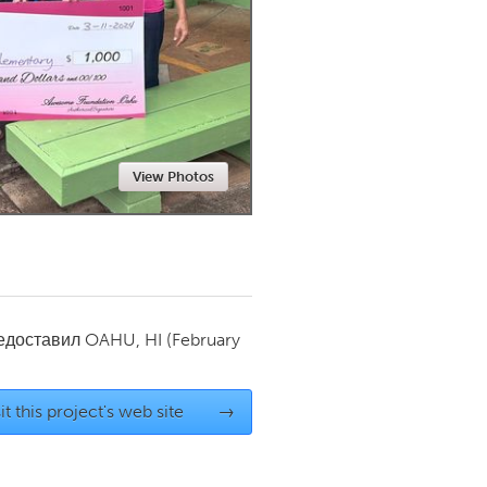
Newmarket
View Photos
редоставил
OAHU, HI
(February
it this project's web site
→