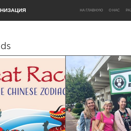
НИЗАЦИЯ
НА ГЛАВНУЮ
О НАС
РА
nds
Dragon Dreaming
On the Water
Lake Mac
Lower Hunter