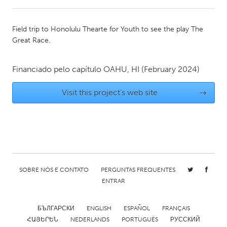
CANADA
Field trip to Honolulu Thearte for Youth to see the play The
Amherstburg
Kingston
Great Race.
Kitchener-Waterloo
New Glasgow
Financiado pelo capítulo
OAHU, HI
(February 2024)
Newmarket
Ottawa
South Shore
Toronto
Visit this project's web site
→
MALAYSIA
Kuala Lumpur
NETHERLANDS
SOBRE NÓS E CONTATO
PERGUNTAS FREQUENTES
Leiden
Rotterdam
ENTRAR
Utrecht
БЪЛГАРСКИ
ENGLISH
ESPAÑOL
FRANÇAIS
ՀԱՅԵՐԵՆ
NEDERLANDS
PORTUGUÊS
РУССКИЙ