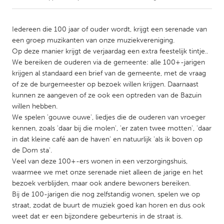
CANADA
Iedereen die 100 jaar of ouder wordt, krijgt een serenade van
Amherstburg
Kingston
een groep muzikanten van onze muziekvereniging.
Op deze manier krijgt de verjaardag een extra feestelijk tintje..
Kitchener-Waterloo
New Glasgow
We bereiken de ouderen via de gemeente: alle 100+-jarigen
Newmarket
Ottawa
krijgen al standaard een brief van de gemeente, met de vraag
of ze de burgemeester op bezoek willen krijgen. Daarnaast
South Shore
Toronto
kunnen ze aangeven of ze ook een optreden van de Bazuin
willen hebben.
We spelen 'gouwe ouwe', liedjes die de ouderen van vroeger
MALAYSIA
kennen, zoals 'daar bij die molen', 'er zaten twee motten', 'daar
Kuala Lumpur
in dat kleine café aan de haven' en natuurlijk 'als ik boven op
de Dom sta'.
Veel van deze 100+-ers wonen in een verzorgingshuis,
NETHERLANDS
waarmee we met onze serenade niet alleen de jarige en het
Leiden
Rotterdam
bezoek verblijden, maar ook andere bewoners bereiken.
Utrecht
Bij de 100-jarigen die nog zelfstandig wonen, spelen we op
straat, zodat de buurt de muziek goed kan horen en dus ook
weet dat er een bijzondere gebeurtenis in de straat is.