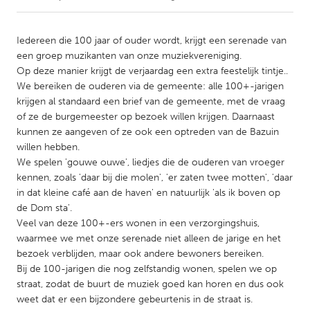
CANADA
Iedereen die 100 jaar of ouder wordt, krijgt een serenade van
Amherstburg
Kingston
een groep muzikanten van onze muziekvereniging.
Op deze manier krijgt de verjaardag een extra feestelijk tintje..
Kitchener-Waterloo
New Glasgow
We bereiken de ouderen via de gemeente: alle 100+-jarigen
Newmarket
Ottawa
krijgen al standaard een brief van de gemeente, met de vraag
of ze de burgemeester op bezoek willen krijgen. Daarnaast
South Shore
Toronto
kunnen ze aangeven of ze ook een optreden van de Bazuin
willen hebben.
We spelen 'gouwe ouwe', liedjes die de ouderen van vroeger
MALAYSIA
kennen, zoals 'daar bij die molen', 'er zaten twee motten', 'daar
Kuala Lumpur
in dat kleine café aan de haven' en natuurlijk 'als ik boven op
de Dom sta'.
Veel van deze 100+-ers wonen in een verzorgingshuis,
NETHERLANDS
waarmee we met onze serenade niet alleen de jarige en het
Leiden
Rotterdam
bezoek verblijden, maar ook andere bewoners bereiken.
Utrecht
Bij de 100-jarigen die nog zelfstandig wonen, spelen we op
straat, zodat de buurt de muziek goed kan horen en dus ook
weet dat er een bijzondere gebeurtenis in de straat is.