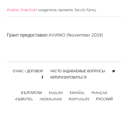
Aviano (Inactive)
создатель проекта
Jacob Karey
CANADA
Amherstburg
Kingston
Kitchener-Waterloo
New Glasgow
Грант предоставил
AVIANO
(November 2019)
Newmarket
Ottawa
South Shore
Toronto
MALAYSIA
О НАС / ДОГОВОР
ЧАСТО ЗАДАВАЕМЫЕ ВОПРОСЫ
Kuala Lumpur
АВТОРИЗИРОВАТЬСЯ
NETHERLANDS
БЪЛГАРСКИ
ENGLISH
ESPAÑOL
FRANÇAIS
ՀԱՅԵՐԵՆ
NEDERLANDS
PORTUGUÊS
РУССКИЙ
Leiden
Rotterdam
Utrecht